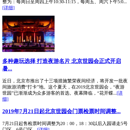
整为：每周日至周四上午10:30-11:15，每周五、周六下午5:0...
[详细]
多种趣玩选择 打造夜游名片 北京世园会正式开启
暑...
近日，北京市推出了十三项措施繁荣夜间经济，将开发一批夜
间旅游消费“打卡”地。这个夏天，在2019北京世园会，“夜游
世园”已渐渐成为众多游客的首选。夜幕降临，“花开蝶...
[详
细]
2019年7月21日起北京世园会门票检票时间调整...
7月21日起售检票时间调整为20：00，18：30以后入园请走5号
门区、6号门区。
[详细]