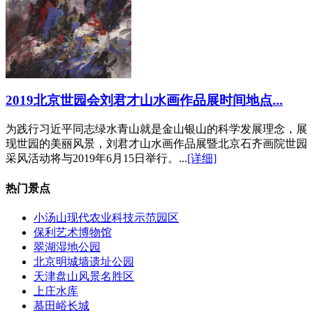
2019北京世园会刘君才山水画作品展时间地点...
为践行习近平同志绿水青山就是金山银山的科学发展理念，展
现世园的美丽风景，刘君才山水画作品展暨北京石齐画院世园
采风活动将与2019年6月15日举行。...
[详细]
热门景点
小汤山现代农业科技示范园区
保利艺术博物馆
翠湖湿地公园
北京明城墙遗址公园
天津盘山风景名胜区
上庄水库
慕田峪长城