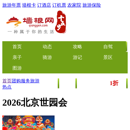
旅游年票
墙根卡
订酒店
订机票
农家院
旅游保险
首页
动态
攻略
自驾
亲子
骑游
游记
景区
图游
首页
团购服务
旅游
1折
美食
文化
门票/美食团购
起
热点
2026北京世园会