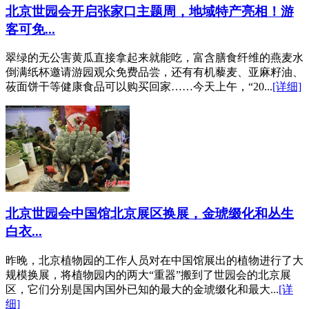
北京世园会开启张家口主题周，地域特产亮相！游
客可免...
翠绿的无公害黄瓜直接拿起来就能吃，富含膳食纤维的燕麦水
倒满纸杯邀请游园观众免费品尝，还有有机藜麦、亚麻籽油、
莜面饼干等健康食品可以购买回家……今天上午，“20...
[详细]
北京世园会中国馆北京展区换展，金琥缀化和丛生
白衣...
昨晚，北京植物园的工作人员对在中国馆展出的植物进行了大
规模换展，将植物园内的两大“重器”搬到了世园会的北京展
区，它们分别是国内国外已知的最大的金琥缀化和最大...
[详
细]