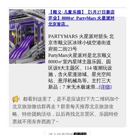
【顺义·儿童乐园】【5月27日新店
开业】8000㎡ PartyMars 火星派对
北京首店...
PARTYMARS 火星派对箭头 北
京市顺义区冰球小镇空港街道
府前二街23号
PartyMars火星派对是北京顺义
8000㎡室内星球主题乐园。园
区设8大主题区、114 项潮玩设
施，含火星漫游城、星光空间
站、悬浮机械岛等。主打三大
新品：7 米无水极速滑...
[详细]
都看到这里了，是不是应该扫下方二维码加个
北京旅游微信群再走？群里每天推荐北京旅游攻
略、特价团购活动，以后再找北京景区、乐园特价
票就不用东奔西跑了~
进入特惠团购
北京站