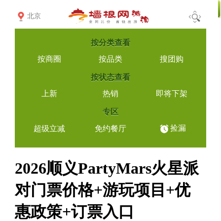
北京
按
分类查看
按商圈
按品类
搜团购
按
状态查看
上新
热销
即将下架
专区
捡漏
超级立减
免约餐厅
2026顺义PartyMars火星派
对门票价格+游玩项目+优
惠政策+订票入口