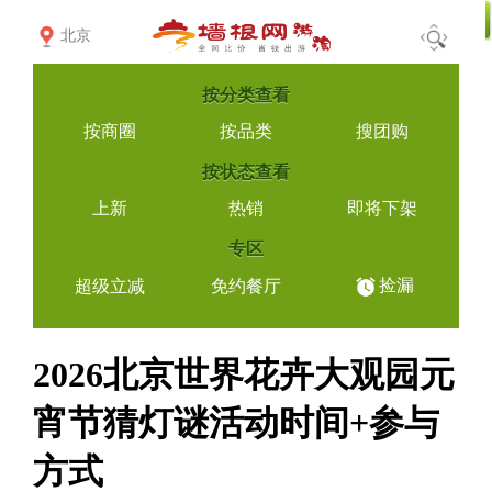
北京
按
分类查看
按商圈
按品类
搜团购
按
状态查看
上新
热销
即将下架
专区
捡漏
超级立减
免约餐厅
2026北京世界花卉大观园元
宵节猜灯谜活动时间+参与
方式