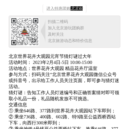
进入特惠团购
北京站
扫描二维码
加入北京游玩团购群
及时关注
北京旅游动态和特价信息
北京世界花卉大观园元宵节猜灯谜过大年
活动时间： 2023年2月4日-5日 10:00-15:00
活动地点：世界花卉大观园 精品花卉厅温室
参与方式：扫码关注“北京世界花卉大观园微信公众号
或抖音号，出示给工作人员关注页面，即可参与猜灯迷
活动。
猜灯谜：告知工作人员灯迷编号和正确答案猜对即可领
取小礼品一份，礼品随机发放不可挑选。
交通信息
① 乘坐646路、377路到世界花卉大观园站下车即到；
② 乘坐736路、400路、602路、特9路至公益西桥西站
下车，向西行300米即到；
③ 乘坐地铁4号线至公益西桥站下车，换乘646路、377