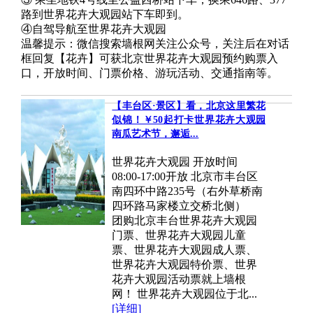
路到世界花卉大观园站下车即到。
④自驾导航至世界花卉大观园
温馨提示：微信搜索墙根网关注公众号，关注后在对话
框回复【花卉】可获北京世界花卉大观园预约购票入
口，开放时间、门票价格、游玩活动、交通指南等。
【丰台区·景区】看，北京这里繁花
似锦！￥50起打卡世界花卉大观园
南瓜艺术节，邂逅...
世界花卉大观园 开放时间
08:00-17:00开放 北京市丰台区
南四环中路235号（右外草桥南
四环路马家楼立交桥北侧）
团购北京丰台世界花卉大观园
门票、世界花卉大观园儿童
票、世界花卉大观园成人票、
世界花卉大观园特价票、世界
花卉大观园活动票就上墙根
网！ 世界花卉大观园位于北...
[详细]