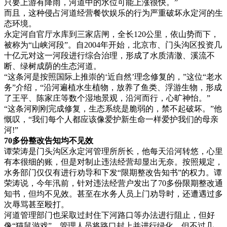
只要上游有降雨，河道中的水位可能上涨很快。”
而且，这种侵占河道经营餐饮娱乐的行为严重破坏永定河的生
态环境。
永定河自官厅水库到三家店闸，全长120公里，依山势而下，
被称为“山峡河段”。自2004年开始，北京市、门头沟区投资几
十亿元对这一河段进行综合治理，形成了水质清澈、溪流不
断、绿树成荫的生态河道。
“这条河是按照国际上推崇的‘近自然’理念修复的，”这位“老水
务”介绍，“沿河遍植水生植物，放养了鱼类、浮游生物，形成
了王平、陈家庄等数个湿地景观，沿河而行，心旷神怡。”
“这条河刚刚完成修复，生态系统是脆弱的，禁不起破坏。”他
慨叹，“我们每个人都应该像爱护新生命一样爱护我们的母亲
河!”
70多份整改告知均不见效
谭荣涛是门头沟区永定河管理所所长，他每天沿河转悠，心里
有本很细的账，但是对制止违法经营却显出无奈。按照规定，
水务部门仅仅有进行劝导和下发“限期整改告知书”的权力。谭
荣涛说，今年汛前，针对违法经营户发出了70多份限期整改通
知书，但均不见效。甚至在水务人员上门劝导时，还遭遇过多
次辱骂甚至殴打。
河道管理部门也采取过封住下河路口等办法进行阻止，但好
像“猫鼠游戏”，管理人员将路口封上并进行绿化，但不过几