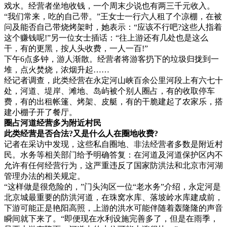
戏水。经营者坐地收钱，一个周末少说也有两三千元收入。
“我们常来，吃的自己带。”王女士一行六人租了个凉棚，在被
问及能否自己带烧烤架时，她表示：“应该不行吧?这些人指着
这个赚钱呢!”另一位女士插话：“往上游还有几处也是这么
干，有的更黑，按人头收费，一人一百!”
下午6点多钟，游人渐散。经营者将游客扔下的垃圾归拢到一
堆，点火焚烧，浓烟升起……
经记者调查，此类经营在永定河山峡百余公里河段上有六七十
处，河道、堤岸、滩地、岛屿被个别人圈占，有的收取停车
费，有的出租帐篷、烤架、皮艇，有的干脆建起了农家乐，搭
建小棚子开了餐厅。
圈占河道经营多为附近村民
此类经营是否合法?又是什么人在圈地收费?
记者在采访中发现，这些私自圈地、非法经营者多数是附近村
民。水务等相关部门给予明确答复：在河道及河道保护区内不
允许有任何经营行为，这严重违反了国家防洪法和北京市河湖
管理办法的相关规定。
“这样做是很危险的，”门头沟区一位“老水务”介绍，永定河是
北京城最重要的防洪河道，在珠窝水库、落坡岭水库建成前，
下游可能正是艳阳高照，上游的洪水可能伴随着轰隆隆的声音
瞬间就下来了。“即便现在水利设施完善多了，但是在雨季，