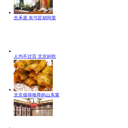
念禾居 东弓匠胡同里
人均不过百 北京好吃
北京值得推荐的山东菜