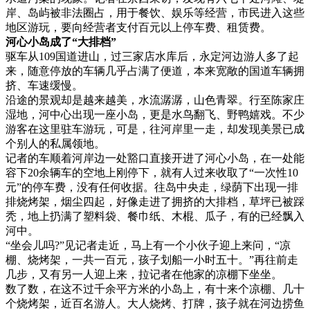
岸、岛屿被非法圈占，用于餐饮、娱乐等经营，市民进入这些
地区游玩，要向经营者支付百元以上停车费、租赁费。
河心小岛成了“大排档”
驱车从109国道进山，过三家店水库后，永定河边游人多了起
来，随意停放的车辆几乎占满了便道，本来宽敞的国道车辆拥
挤、车速缓慢。
沿途的景观却是越来越美，水流潺潺，山色青翠。行至陈家庄
湿地，河中心出现一座小岛，更是水鸟翻飞、野鸭嬉戏。不少
游客在这里驻车游玩，可是，往河岸里一走，却发现美景已成
个别人的私属领地。
记者的车顺着河岸边一处豁口直接开进了河心小岛，在一处能
容下20余辆车的空地上刚停下，就有人过来收取了“一次性10
元”的停车费，没有任何收据。往岛中央走，绿荫下出现一排
排烧烤架，烟尘四起，好像走进了拥挤的大排档，草坪已被踩
秃，地上扔满了塑料袋、餐巾纸、木棍、瓜子，有的已经飘入
河中。
“坐会儿吗?”见记者走近，马上有一个小伙子迎上来问，“凉
棚、烧烤架，一共一百元，孩子划船一小时五十。”再往前走
几步，又有另一人迎上来，拉记者在他家的凉棚下坐坐。
数了数，在这不过千余平方米的小岛上，有十来个凉棚、几十
个烧烤架，近百名游人。大人烧烤、打牌，孩子就在河边捞鱼