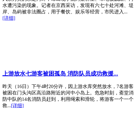
水遭污染的现象。记者在京西采访，发现有六七十处河滩、堤
岸、岛屿被非法圈占，用于餐饮、娱乐等经营，市民进入...
[详细]
上游放水七游客被困孤岛 消防队员成功救援...
昨天（16日）下午4时20分许，因上游水库突然放水，7名游客
被困在门头沟区高沿路附近的河中小岛上。危急时刻，斋堂消
防中队的14名消防员赶到，利用绳索和滑轮，将游客一个一个
救...
[详细]