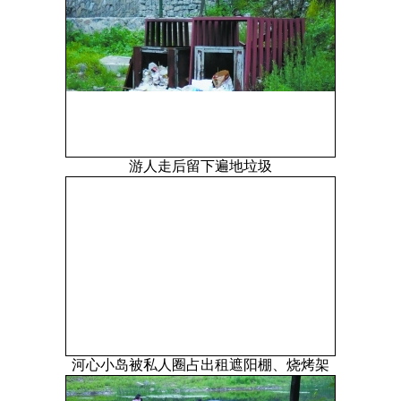
游人走后留下遍地垃圾
河心小岛被私人圈占出租遮阳棚、烧烤架