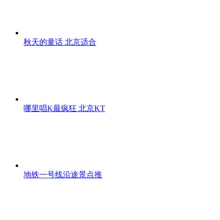
秋天的童话 北京适合
哪里唱K最疯狂 北京KT
地铁一号线沿途景点推