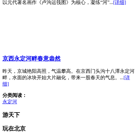
以元代著名画作《卢沟运筏图》为核心，凝练“河”...
[详细]
京西永定河畔春意盎然
昨天，京城艳阳高照，气温攀高。在京西门头沟十八潭永定河
畔，水面的冰块开始大片融化，带来一股春天的气息。...
[详
细]
分类阅读：
永定河
游天下
玩在北京