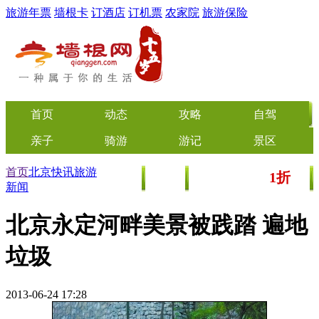
旅游年票
墙根卡
订酒店
订机票
农家院
旅游保险
首页
动态
攻略
自驾
亲子
骑游
游记
景区
首页
北京快讯
旅游
1折
美食
文化
门票/美食团购
起
新闻
北京永定河畔美景被践踏 遍地
垃圾
2013-06-24 17:28