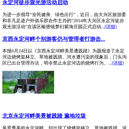
永定河徒步观光游活动启动
为进一步倡导“全民健身、绿色出行”，近日，由大兴区旅游委
和非凡足迹户外俱乐部合作主办的“2014年大兴区永定河徒步
观光游活动”在该区榆垡镇梦幻紫海庄园正式启动...
[详细]
京西永定河畔个别游客仍与管理者打游击...
本报6月24日以《京西永定河畔美景遭践踏》为题报道了永定
河边烧烤架林立、草地被践踏、河水遭污染的现象后，门头沟
区已出台管理办法，明令禁止永定河边的烧烤行为。...
[详细]
北京永定河畔美景被践踏 遍地垃圾
风景秀美的永定河畔，却出现了烧烤架林立、草地被践踏、河