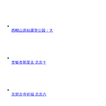
西帽山原始露营公园：大
赏银杏那里去 北京十
京郊古寺祈福 北京六