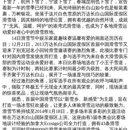
下雪了，杭州下雪了，宁波下雪了，春城昆明也下雪了，宣告
着新一年的雪季已经到来。风光绮丽的长白山如今也是银装素
裹，万树银花。坐落于这片白色雪原的万达长白山国际度假区
滑雪场，因其独特的地理位置，拥有着优越的自然环境，成就
了“无风、温暖、呵护”的港湾式滑雪场，也成为了各地滑雪运
动爱好者心中的滑雪胜地。
14日滑雪节中娱乐家庭趣味赛温馨有爱的画面还历历在
目；12月21日，2013万达长白山国际度假区首届中国滑雪节又
迎来了别克冠名小回转滑雪邀请赛的激烈角逐。此项比赛专门
针对国内滑雪发烧友而打造，参与选手均为来自各大滑雪俱乐
部的滑雪运动业余爱好者。本日比赛场地选在了小王子雪道，
赛制为计时制，两轮比赛累计时间最少即为获胜。各大民间高
手齐聚于万达长白山，展开了一场速度与技巧的较量。
经过激烈的角逐，冠军选手在所有观众的欢呼与喝彩声
中，领取了终极五千元现金大奖的最高荣誉。同时，现场派送
的惊喜奖品，也让现场气氛热闹非凡。
据悉，首届中国滑雪节以“新雪乡、新感受”为主题，旨在
打造一场冰雪狂欢盛会，让更多人体验滑雪运动的极致魅力。
滑雪节将持续至2014年1月18日，更多场丰富多彩的主题活动
将在万达长白山国际度假区上演。这座由有5届冬奥会比赛场
地设计经验的加拿大Ecosign公司全力打造，拥有43条滑雪
道，可同时容纳8000位滑雪者的亚洲顶级滑雪场——万达长白