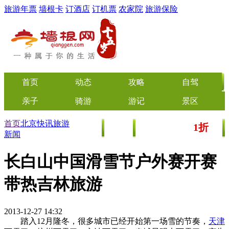
旅游年票
墙根卡
订酒店
订机票
农家院
旅游保险
首页
动态
攻略
自驾
亲子
骑游
游记
景区
首页
北京快讯
旅游
1折
美食
文化
门票/美食团购
起
新闻
长白山中国滑雪节户外赛开赛
带热吉林旅游
2013-12-27 14:32
踏入12月隆冬，很多城市已经开始第一场雪的节奏，
天津