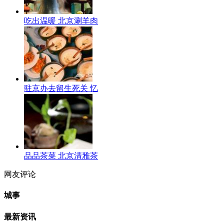
吃出温暖 北京涮羊肉
驻京办去留生死关 忆
品品茶菜 北京清雅茶
网友评论
城事
最新资讯