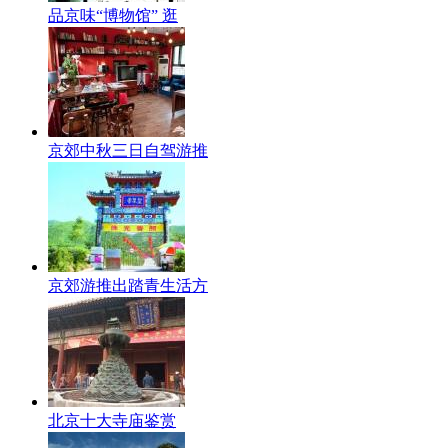
品京味“博物馆” 逛
京郊中秋三日自驾游推
京郊游推出踏青生活方
北京十大寺庙鉴赏