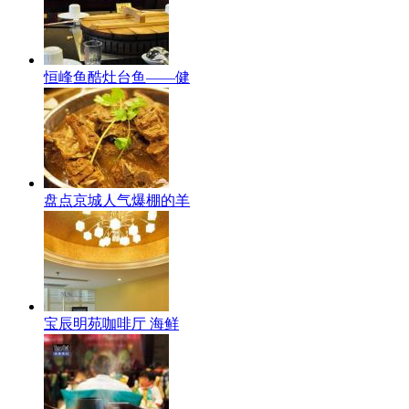
恒峰鱼酷灶台鱼——健
盘点京城人气爆棚的羊
宝辰明苑咖啡厅 海鲜