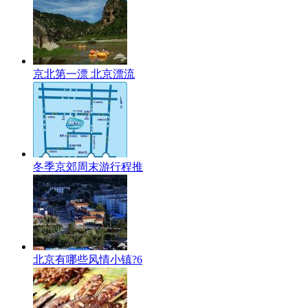
京北第一漂 北京漂流
冬季京郊周末游行程推
北京有哪些风情小镇?6