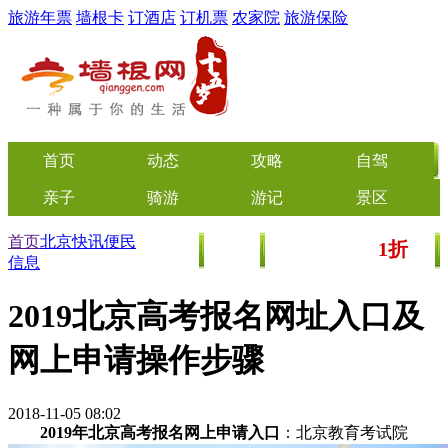
旅游年票
墙根卡
订酒店
订机票
农家院
旅游保险
首页
动态
攻略
自驾
亲子
骑游
游记
景区
首页
北京快讯
便民
1折
美食
文化
门票/美食团购
起
信息
2019北京高考报名网址入口及
网上申请操作步骤
2018-11-05 08:02
2019年北京高考报名网上申请入口
：北京教育考试院