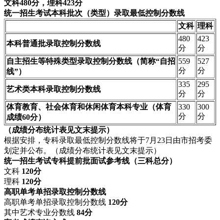
文科480分，理科423分
统一招生考试
本科批次（类型）录取最低控制分数线
文科
理科
480
423
本科普通批录取控制分数线
分
分
自主招生等特殊类型录取控制分数线（简称“自招
559
527
分
分
线”）
335
295
艺术类本科录取控制分数线
分
分
体育教育、社会体育和休闲体育本科专业（体育
330
300
分
分
成绩60分）
（成绩分布统计表见文末提示）
根据安排，专科录取最低控制分数线将于7月23日由市招考委
划定并公布。（成绩分布统计表见文末提示）
统一招生考试专科提前批
面试参考线（三科总分）
文科
120分
理科
120分
高职单考单招录取控制分数线
高职单考单招录取控制分数线
120分
其中艺术专业分数线
84分