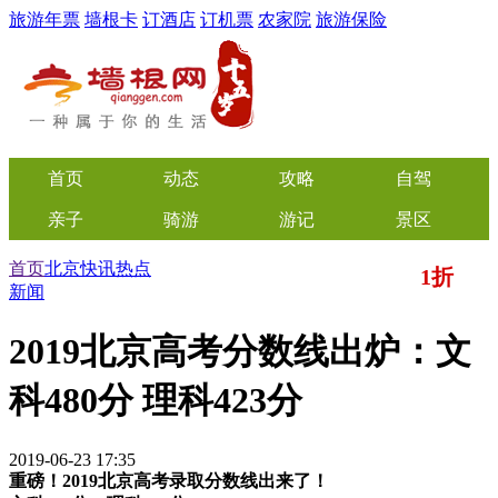
旅游年票
墙根卡
订酒店
订机票
农家院
旅游保险
首页
动态
攻略
自驾
亲子
骑游
游记
景区
首页
北京快讯
热点
1折
美食
文化
门票/美食团购
起
新闻
2019北京高考分数线出炉：文
科480分 理科423分
2019-06-23 17:35
重磅！2019北京高考录取分数线出来了！