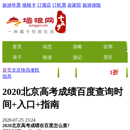
旅游年票
墙根卡
订酒店
订机票
农家院
旅游保险
首页
动态
攻略
自驾
亲子
骑游
游记
景区
首页
北京快讯
便民
1折
美食
文化
门票/美食团购
起
信息
2020北京高考成绩百度查询时
间+入口+指南
2020-07-25 23:24
2020北京高考成绩在百度怎么查?