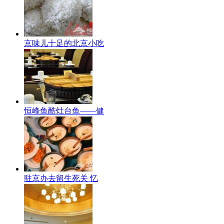
京味儿十足的北京小吃
恒峰鱼酷灶台鱼——健
驻京办去留生死关 忆