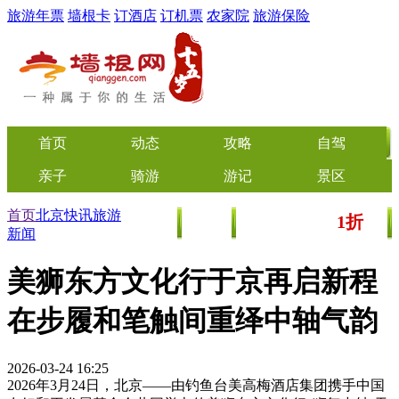
旅游年票
墙根卡
订酒店
订机票
农家院
旅游保险
首页
动态
攻略
自驾
亲子
骑游
游记
景区
首页
北京快讯
旅游
1折
美食
文化
门票/美食团购
起
新闻
美狮东方文化行于京再启新程
在步履和笔触间重绎中轴气韵
2026-03-24 16:25
2026年3月24日，北京——由钓鱼台美高梅酒店集团携手中国