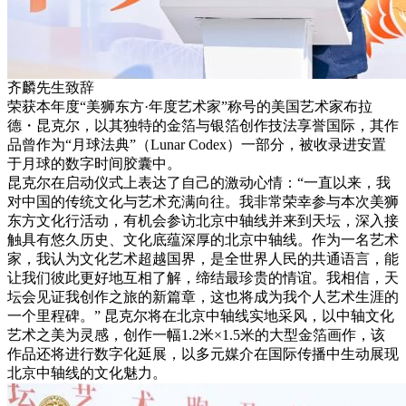
齐麟先生致辞
荣获本年度“美狮东方·年度艺术家”称号的美国艺术家布拉
德・昆克尔，以其独特的金箔与银箔创作技法享誉国际，其作
品曾作为“月球法典”（Lunar Codex）一部分，被收录进安置
于月球的数字时间胶囊中。
昆克尔在启动仪式上表达了自己的激动心情：“一直以来，我
对中国的传统文化与艺术充满向往。我非常荣幸参与本次美狮
东方文化行活动，有机会参访北京中轴线并来到天坛，深入接
触具有悠久历史、文化底蕴深厚的北京中轴线。作为一名艺术
家，我认为文化艺术超越国界，是全世界人民的共通语言，能
让我们彼此更好地互相了解，缔结最珍贵的情谊。我相信，天
坛会见证我创作之旅的新篇章，这也将成为我个人艺术生涯的
一个里程碑。” 昆克尔将在北京中轴线实地采风，以中轴文化
艺术之美为灵感，创作一幅1.2米×1.5米的大型金箔画作，该
作品还将进行数字化延展，以多元媒介在国际传播中生动展现
北京中轴线的文化魅力。