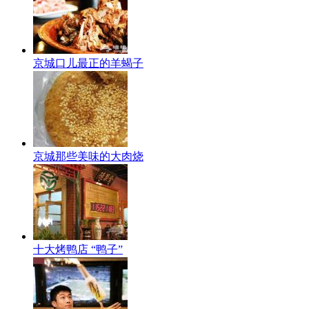
京城口儿最正的羊蝎子
京城那些美味的大肉烧
十大烤鸭店 “鸭子”