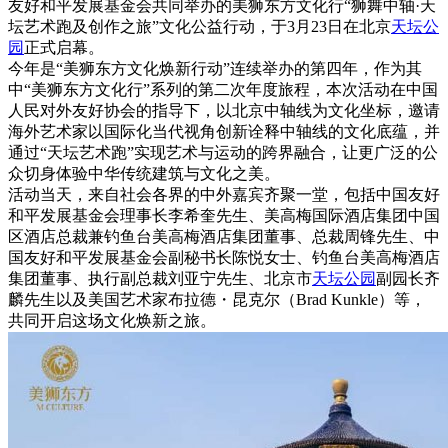
友好和平发展基金会共同举办的美狮东方文化行“狮舞中轴·天
坛艺术跑及创作之旅”文化公益行动，于3月23日在北京
天坛公
园
正式启幕。
今年是“美狮东方文化焕新行动”连续举办的第四年，作为其
中“美狮东方文化行”系列的第二次年度旅程，本次活动在中国
人民对外友好协会的指导下，以北京中轴线为文化坐标，邀请
海外艺术家以国际化当代视角创新诠释中轴线的文化底蕴，并
通过“天坛艺术跑”实现艺术与运动的跨界融合，让更广泛的公
众切身体验中华传统建筑与文化之美。
活动当天，来自社会各界的中外嘉宾齐聚一堂，包括中国友好
和平发展基金会理事长李希奎先生、美高梅国际酒店集团中国
区酒店总裁兼钓鱼台美高梅酒店集团董事、总裁周锋先生、中
国友好和平发展基金会副秘书长陈悦女士、钓鱼台美高梅酒店
集团董事、执行副总裁刘亚宁先生、北京市
天坛公园
副园长齐
麟先生以及美国艺术家布拉德・昆克尔（Brad Kunkle）等，
共同开启这场文化焕新之旅。