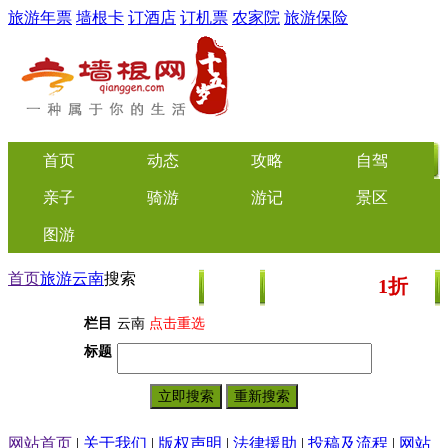
旅游年票
墙根卡
订酒店
订机票
农家院
旅游保险
首页
动态
攻略
自驾
亲子
骑游
游记
景区
图游
首页
旅游
云南
搜索
1折
美食
文化
门票/美食团购
起
栏目
云南
点击重选
标题
网站首页
|
关于我们
|
版权声明
|
法律援助
|
投稿及流程
|
网站