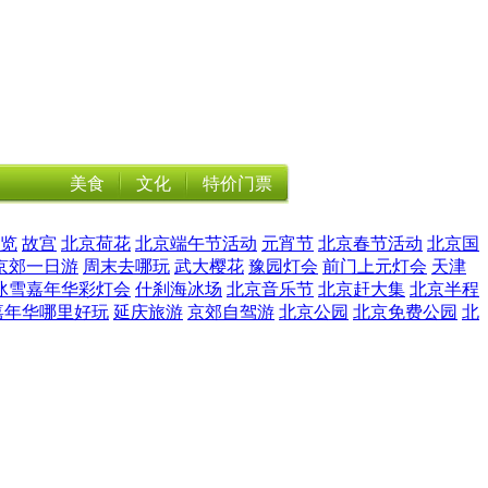
美食
文化
特价门票
览
故宫
北京荷花
北京端午节活动
元宵节
北京春节活动
北京国
京郊一日游
周末去哪玩
武大樱花
豫园灯会
前门上元灯会
天津
冰雪嘉年华彩灯会
什刹海冰场
北京音乐节
北京赶大集
北京半程
嘉年华哪里好玩
延庆旅游
京郊自驾游
北京公园
北京免费公园
北