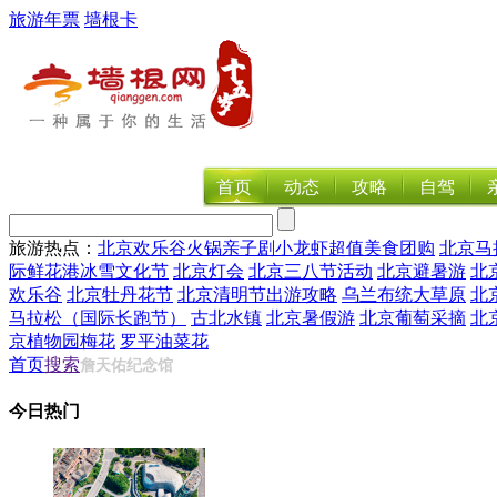
旅游年票
墙根卡
首页
动态
攻略
自驾
旅游热点：
北京欢乐谷
火锅
亲子剧
小龙虾
超值美食团购
北京马
际鲜花港冰雪文化节
北京灯会
北京三八节活动
北京避暑游
北
欢乐谷
北京牡丹花节
北京清明节出游攻略
乌兰布统大草原
北
马拉松（国际长跑节）
古北水镇
北京暑假游
北京葡萄采摘
北
京植物园梅花
罗平油菜花
首页
搜索
詹天佑纪念馆
今日热门