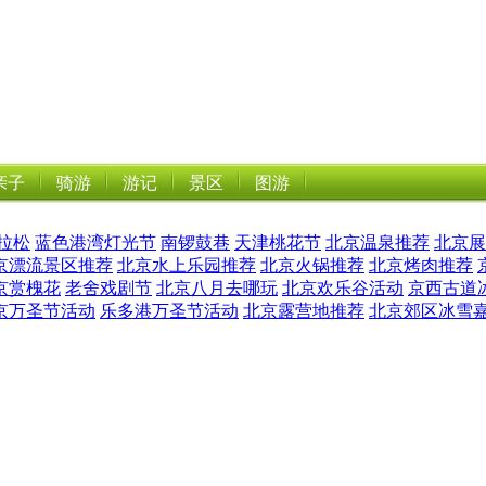
亲子
骑游
游记
景区
图游
拉松
蓝色港湾灯光节
南锣鼓巷
天津桃花节
北京温泉推荐
北京展
京漂流景区推荐
北京水上乐园推荐
北京火锅推荐
北京烤肉推荐
京赏槐花
老舍戏剧节
北京八月去哪玩
北京欢乐谷活动
京西古道
京万圣节活动
乐多港万圣节活动
北京露营地推荐
北京郊区冰雪