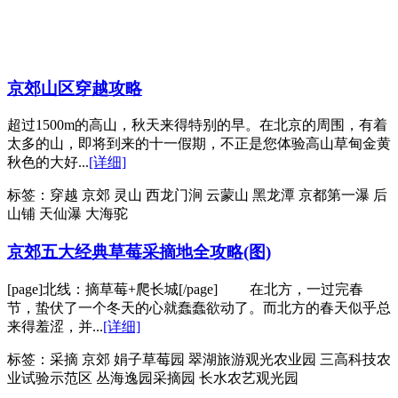
京郊山区穿越攻略
超过1500m的高山，秋天来得特别的早。在北京的周围，有着
太多的山，即将到来的十一假期，不正是您体验高山草甸金黄
秋色的大好...
[详细]
标签：
穿越 京郊 灵山 西龙门涧 云蒙山 黑龙潭 京都第一瀑 后
山铺 天仙瀑 大海驼
京郊五大经典草莓采摘地全攻略(图)
[page]北线：摘草莓+爬长城[/page] 在北方，一过完春
节，蛰伏了一个冬天的心就蠢蠢欲动了。而北方的春天似乎总
来得羞涩，并...
[详细]
标签：
采摘 京郊 娟子草莓园 翠湖旅游观光农业园 三高科技农
业试验示范区 丛海逸园采摘园 长水农艺观光园