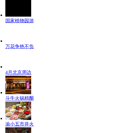
国家植物园游
万花争艳不负
4月北京周边
斗牛火锅精酿
渝小五市井火