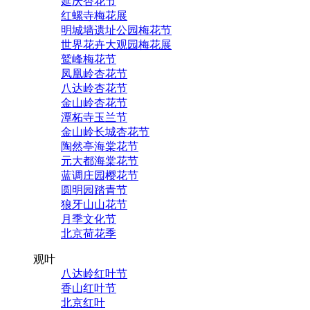
延庆杏花节
红螺寺梅花展
明城墙遗址公园梅花节
世界花卉大观园梅花展
鹫峰梅花节
凤凰岭杏花节
八达岭杏花节
金山岭杏花节
潭柘寺玉兰节
金山岭长城杏花节
陶然亭海棠花节
元大都海棠花节
蓝调庄园樱花节
圆明园踏青节
狼牙山山花节
月季文化节
北京荷花季
观叶
八达岭红叶节
香山红叶节
北京红叶