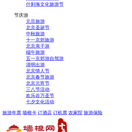
什刹海文化旅游节
节庆游
元旦旅游
北京圣诞节
中秋旅游
十一京郊旅游
北京亲子游
端午旅游
五一京郊游自驾游
清明出游
北京情人节
北京春节旅游
北京元宵节
三八节活动
欢乐谷万圣节
七夕文化活动
旅游年票
墙根卡
订酒店
订机票
农家院
旅游保险