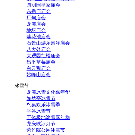
圆明园皇家庙会
东岳庙庙会
厂甸庙会
龙潭庙会
地坛庙会
莲花池庙会
石景山游乐园洋庙会
八大处庙会
大观园红楼庙会
昌平草莓庙会
白云观庙会
妙峰山庙会
冰雪节
龙潭冰雪文化嘉年华
陶然亭冰雪节
鸟巢欢乐冰雪季
平谷冰雪节
工体极地冰雪嘉年华
龙庆峡冰灯节
紫竹院公园冰雪节