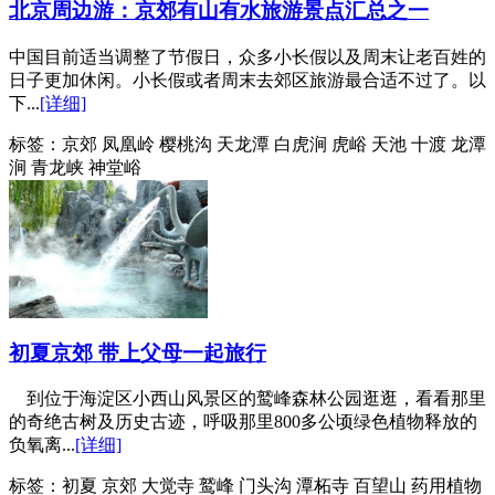
北京周边游：京郊有山有水旅游景点汇总之一
中国目前适当调整了节假日，众多小长假以及周末让老百姓的
日子更加休闲。小长假或者周末去郊区旅游最合适不过了。以
下...
[详细]
标签：
京郊 凤凰岭 樱桃沟 天龙潭 白虎涧 虎峪 天池 十渡 龙潭
涧 青龙峡 神堂峪
初夏京郊 带上父母一起旅行
到位于海淀区小西山风景区的鹫峰森林公园逛逛，看看那里
的奇绝古树及历史古迹，呼吸那里800多公顷绿色植物释放的
负氧离...
[详细]
标签：
初夏 京郊 大觉寺 鹫峰 门头沟 潭柘寺 百望山 药用植物