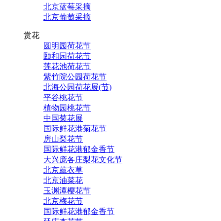
北京蓝莓采摘
北京葡萄采摘
赏花
圆明园荷花节
颐和园荷花节
莲花池荷花节
紫竹院公园荷花节
北海公园荷花展(节)
平谷桃花节
植物园桃花节
中国菊花展
国际鲜花港菊花节
房山梨花节
国际鲜花港郁金香节
大兴庞各庄梨花文化节
北京薰衣草
北京油菜花
玉渊潭樱花节
北京梅花节
国际鲜花港郁金香节