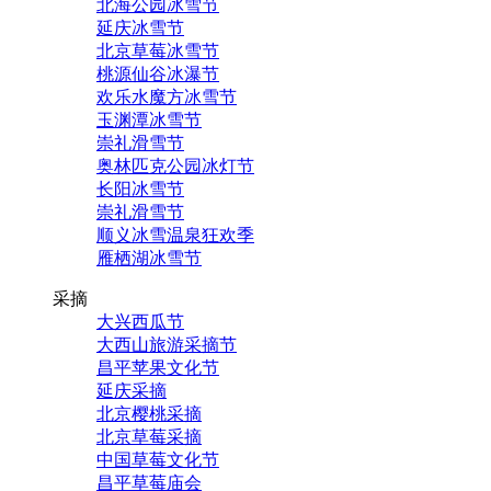
北海公园冰雪节
延庆冰雪节
北京草莓冰雪节
桃源仙谷冰瀑节
欢乐水魔方冰雪节
玉渊潭冰雪节
崇礼滑雪节
奥林匹克公园冰灯节
长阳冰雪节
崇礼滑雪节
顺义冰雪温泉狂欢季
雁栖湖冰雪节
采摘
大兴西瓜节
大西山旅游采摘节
昌平苹果文化节
延庆采摘
北京樱桃采摘
北京草莓采摘
中国草莓文化节
昌平草莓庙会