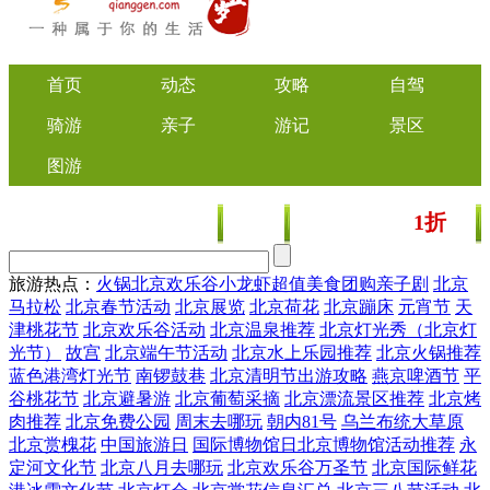
首页
动态
攻略
自驾
骑游
亲子
游记
景区
图游
1折
美食
文化
门票/美食团购
起
旅游热点：
火锅
北京欢乐谷
小龙虾
超值美食团购
亲子剧
北京
马拉松
北京春节活动
北京展览
北京荷花
北京蹦床
元宵节
天
津桃花节
北京欢乐谷活动
北京温泉推荐
北京灯光秀（北京灯
光节）
故宫
北京端午节活动
北京水上乐园推荐
北京火锅推荐
蓝色港湾灯光节
南锣鼓巷
北京清明节出游攻略
燕京啤酒节
平
谷桃花节
北京避暑游
北京葡萄采摘
北京漂流景区推荐
北京烤
肉推荐
北京免费公园
周末去哪玩
朝内81号
乌兰布统大草原
北京赏槐花
中国旅游日
国际博物馆日北京博物馆活动推荐
永
定河文化节
北京八月去哪玩
北京欢乐谷万圣节
北京国际鲜花