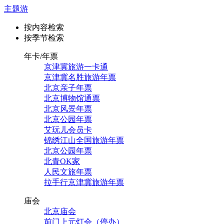
主题游
按内容检索
按季节检索
年卡/年票
京津冀旅游一卡通
京津冀名胜旅游年票
北京亲子年票
北京博物馆通票
北京风景年票
北京公园年票
艾玩儿会员卡
锦绣江山全国旅游年票
北京公园年票
北青OK家
人民文旅年票
拉手行京津冀旅游年票
庙会
北京庙会
前门上元灯会（停办）