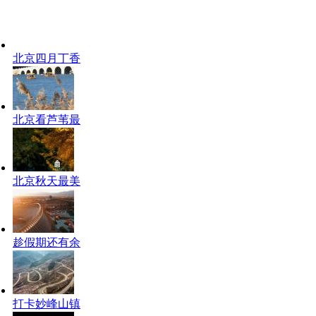
北京四月丁香
北京看芦苇最
北京秋天最美
趁假期还有余
打卡妙峰山镇