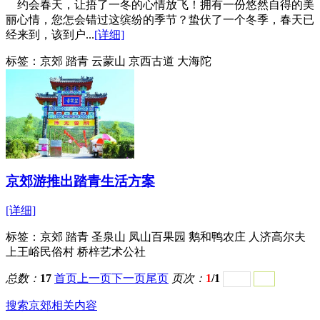
约会春天，让捂了一冬的心情放飞！拥有一份悠然自得的美
丽心情，您怎会错过这缤纷的季节？蛰伏了一个冬季，春天已
经来到，该到户...
[详细]
标签：
京郊 踏青 云蒙山 京西古道 大海陀
京郊游推出踏青生活方案
[详细]
标签：
京郊 踏青 圣泉山 凤山百果园 鹅和鸭农庄 人济高尔夫
上王峪民俗村 桥梓艺术公社
总数：
17
首页
上一页
下一页
尾页
页次：
1
/1
搜索京郊相关内容