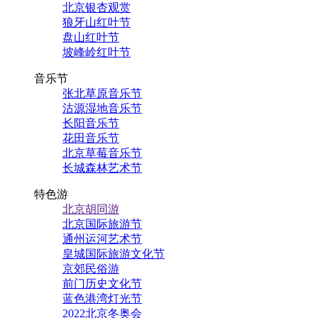
北京银杏观赏
狼牙山红叶节
盘山红叶节
坡峰岭红叶节
音乐节
张北草原音乐节
沽源湿地音乐节
长阳音乐节
花田音乐节
北京草莓音乐节
长城森林艺术节
特色游
北京胡同游
北京国际旅游节
通州运河艺术节
皇城国际旅游文化节
京郊民俗游
前门历史文化节
蓝色港湾灯光节
2022北京冬奥会