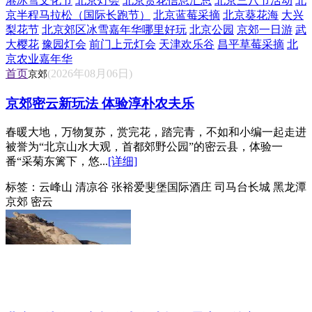
港冰雪文化节
北京灯会
北京赏花信息汇总
北京三八节活动
北
京半程马拉松（国际长跑节）
北京蓝莓采摘
北京葵花海
大兴
梨花节
北京郊区冰雪嘉年华哪里好玩
北京公园
京郊一日游
武
大樱花
豫园灯会
前门上元灯会
天津欢乐谷
昌平草莓采摘
北
京农业嘉年华
首页
(2026年08月06日)
京郊
京郊密云新玩法 体验淳朴农夫乐
春暖大地，万物复苏，赏完花，踏完青，不如和小编一起走进
被誉为“北京山水大观，首都郊野公园”的密云县，体验一
番“采菊东篱下，悠...
[详细]
标签：
云峰山 清凉谷 张裕爱斐堡国际酒庄 司马台长城 黑龙潭
京郊 密云