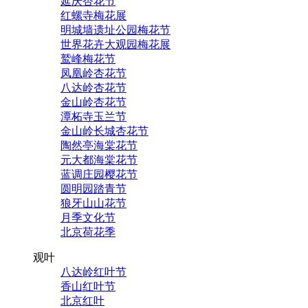
延庆杏花节
红螺寺梅花展
明城墙遗址公园梅花节
世界花卉大观园梅花展
鹫峰梅花节
凤凰岭杏花节
八达岭杏花节
金山岭杏花节
潭柘寺玉兰节
金山岭长城杏花节
陶然亭海棠花节
元大都海棠花节
蓝调庄园樱花节
圆明园踏青节
狼牙山山花节
月季文化节
北京荷花季
观叶
八达岭红叶节
香山红叶节
北京红叶