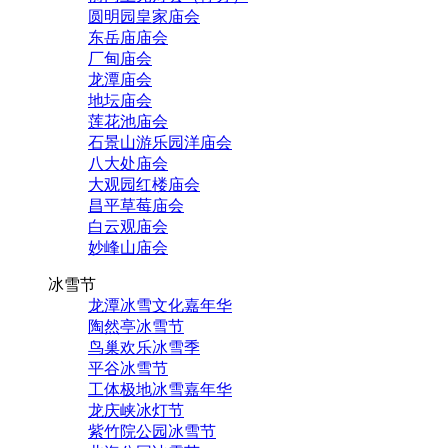
圆明园皇家庙会
东岳庙庙会
厂甸庙会
龙潭庙会
地坛庙会
莲花池庙会
石景山游乐园洋庙会
八大处庙会
大观园红楼庙会
昌平草莓庙会
白云观庙会
妙峰山庙会
冰雪节
龙潭冰雪文化嘉年华
陶然亭冰雪节
鸟巢欢乐冰雪季
平谷冰雪节
工体极地冰雪嘉年华
龙庆峡冰灯节
紫竹院公园冰雪节