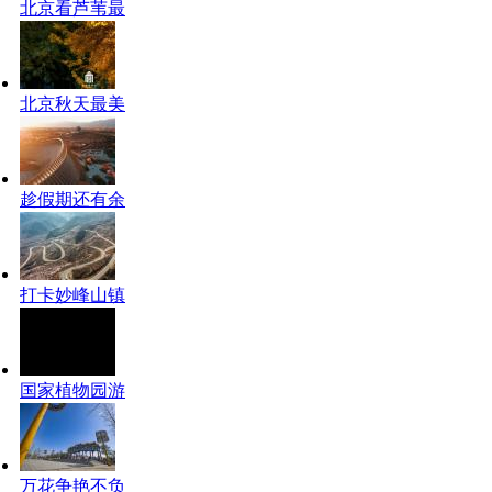
北京看芦苇最
北京秋天最美
趁假期还有余
打卡妙峰山镇
国家植物园游
万花争艳不负