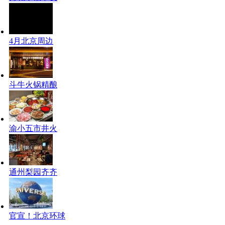
4月北京周边
斗牛火锅精酿
渝小五市井火
通州梨园齐齐
官宣！北京环球