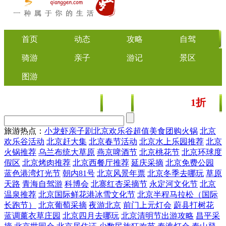
首页
动态
攻略
自驾
骑游
亲子
游记
景区
图游
1折
美食
文化
门票/美食团购
起
旅游热点：
小龙虾
亲子剧
北京欢乐谷
超值美食团购
火锅
北京
欢乐谷活动
北京赶大集
北京春节活动
北京水上乐园推荐
北京
火锅推荐
乌兰布统大草原
燕京啤酒节
北京桃花节
北京环球度
假区
北京烤肉推荐
北京西餐厅推荐
延庆采摘
北京免费公园
蓝色港湾灯光节
朝内81号
北京风景年票
北京冬季去哪玩
草原
天路
青海自驾游
科博会
北寨红杏采摘节
永定河文化节
北京
温泉推荐
北京国际鲜花港冰雪文化节
北京半程马拉松（国际
长跑节）
北京葡萄采摘
夜游北京
前门上元灯会
蔚县打树花
蓝调薰衣草庄园
北京四月去哪玩
北京清明节出游攻略
昌平采