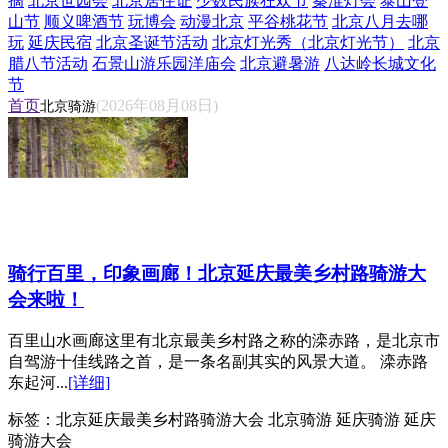
摘
北京世园会
北京居住证
少数民族狂欢节
秦淮灯会
泰山登
山节
顺义啤酒节
玩博会
动漫北京
平谷桃花节
北京八月去哪
玩
延庆民宿
北京圣诞节活动
北京灯光秀（北京灯光节）
北京
腊八节活动
石景山游乐园洋庙会
北京避暑游
八达岭长城文化
节
首页
(2026年08月08日)
北京骑游
骑行百里，印象画廊！北京延庆最美乡村路骑游大
会来啦！
百里山水画廊这里有北京最美乡村路之称的滦赤路，是北京市
自驾游十佳线路之首，是一条名副其实的风景大道。 滦赤路
东起河...
[详细]
标签：
北京延庆最美乡村路骑游大会 北京骑游 延庆骑游 延庆
骑游大会