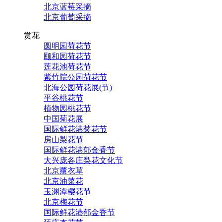
北京蓝莓采摘
北京葡萄采摘
赏花
圆明园荷花节
颐和园荷花节
莲花池荷花节
紫竹院公园荷花节
北海公园荷花展(节)
平谷桃花节
植物园桃花节
中国菊花展
国际鲜花港菊花节
房山梨花节
国际鲜花港郁金香节
大兴庞各庄梨花文化节
北京薰衣草
北京油菜花
玉渊潭樱花节
北京梅花节
国际鲜花港郁金香节