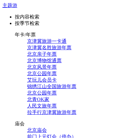
主题游
按内容检索
按季节检索
年卡/年票
京津冀旅游一卡通
京津冀名胜旅游年票
北京亲子年票
北京博物馆通票
北京风景年票
北京公园年票
艾玩儿会员卡
锦绣江山全国旅游年票
北京公园年票
北青OK家
人民文旅年票
拉手行京津冀旅游年票
庙会
北京庙会
前门上元灯会（停办）