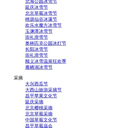
北海公园冰雪节
延庆冰雪节
北京草莓冰雪节
桃源仙谷冰瀑节
欢乐水魔方冰雪节
玉渊潭冰雪节
崇礼滑雪节
奥林匹克公园冰灯节
长阳冰雪节
崇礼滑雪节
顺义冰雪温泉狂欢季
雁栖湖冰雪节
采摘
大兴西瓜节
大西山旅游采摘节
昌平苹果文化节
延庆采摘
北京樱桃采摘
北京草莓采摘
中国草莓文化节
昌平草莓庙会