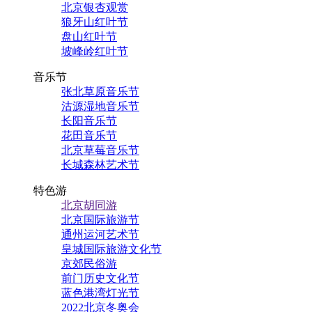
北京银杏观赏
狼牙山红叶节
盘山红叶节
坡峰岭红叶节
音乐节
张北草原音乐节
沽源湿地音乐节
长阳音乐节
花田音乐节
北京草莓音乐节
长城森林艺术节
特色游
北京胡同游
北京国际旅游节
通州运河艺术节
皇城国际旅游文化节
京郊民俗游
前门历史文化节
蓝色港湾灯光节
2022北京冬奥会