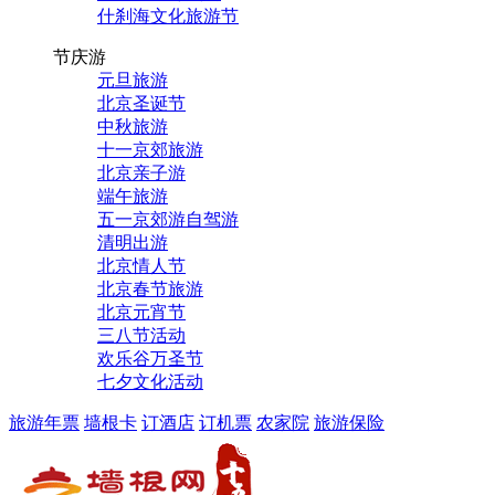
什刹海文化旅游节
节庆游
元旦旅游
北京圣诞节
中秋旅游
十一京郊旅游
北京亲子游
端午旅游
五一京郊游自驾游
清明出游
北京情人节
北京春节旅游
北京元宵节
三八节活动
欢乐谷万圣节
七夕文化活动
旅游年票
墙根卡
订酒店
订机票
农家院
旅游保险