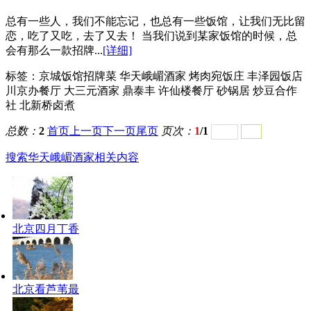
总有一些人，我们不能忘记，也总有一些饭馆，让我们无比留
恋，吃了又吃，去了又去！ 当我们说到某家饭馆的时候，总
会有那么一款招牌...
[详细]
标签：
京城饭馆招牌菜 华天峨嵋酒家 烤肉宛饭庄 丰泽园饭店
川京办餐厅 大三元酒家 鼎泰丰 许仙楼餐厅 砂锅居 炒豆合作
社 北新桥卤煮
总数：
2
首页
上一页
下一页
尾页
页次：
1
/1
搜索华天峨嵋酒家相关内容
北京四月丁香
北京看芦苇最