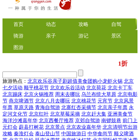
首页
动态
攻略
自驾
骑游
亲子
游记
景区
图游
1折
美食
文化
门票/美食团购
起
旅游热点：
北京欢乐谷
亲子剧
超值美食团购
小龙虾
火锅
北京
七夕活动
顺平桃花节
北京欢乐谷活动
北京荷花
北京卡丁车
北京蹦床
北京火锅推荐
周末去哪玩
乌兰布统大草原
北京电影
节
燕京啤酒节
北京八月去哪玩
北京桃花节
元宵节
北京风景
年票
草原天路
青海自驾游
北寨红杏采摘节
北京亲子年票
永
定河文化节
北京红叶
北京草莓采摘
北京赶大集
亚洲美食节
海洋沙滩嘉年华
北京西餐厅推荐
京郊自驾游
南锣鼓巷
前门上
元灯会
蔚县打树花
北京景点
北京农业嘉年华
北京清明节出游
攻略
秦淮灯会
泰山登山节
中国旅游日
中华食尚节
顺义啤酒