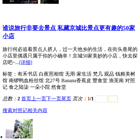
谁说旅行非要去景点 私藏京城比景点更有趣的50家
小店
旅行何必追着景点人挤人，过一天他乡的生活，在街头巷尾的
小店里偶遇只属于你的小确幸！京城50家美妙的小店，快去探
店吧~...
[详细]
标签：
有禾书店 白夜照相馆 无用·家生活 梵几 观品 钱粮美树
馆 南锣鸭血粉丝馆 北27号 Banana香蕉皮 豐食堂 渔芙南 对照
记 食之陆柒 一朵小院 然食堂
总数：
2
首页
上一页
下一页
尾页
页次：
1
/1
搜索对照记相关内容