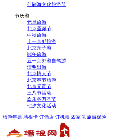
什刹海文化旅游节
节庆游
元旦旅游
北京圣诞节
中秋旅游
十一京郊旅游
北京亲子游
端午旅游
五一京郊游自驾游
清明出游
北京情人节
北京春节旅游
北京元宵节
三八节活动
欢乐谷万圣节
七夕文化活动
旅游年票
墙根卡
订酒店
订机票
农家院
旅游保险