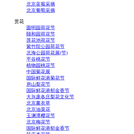
北京蓝莓采摘
北京葡萄采摘
赏花
圆明园荷花节
颐和园荷花节
莲花池荷花节
紫竹院公园荷花节
北海公园荷花展(节)
平谷桃花节
植物园桃花节
中国菊花展
国际鲜花港菊花节
房山梨花节
国际鲜花港郁金香节
大兴庞各庄梨花文化节
北京薰衣草
北京油菜花
玉渊潭樱花节
北京梅花节
国际鲜花港郁金香节