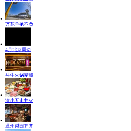
万花争艳不负
4月北京周边
斗牛火锅精酿
渝小五市井火
通州梨园齐齐