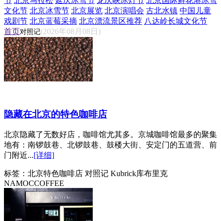
节
北京马拉松
延庆冰雪节
龙庆峡冰灯节
北京国际鲜花港冰雪
文化节
北京冰雪节
北京展览
北京演唱会
古北水镇
中国儿童
戏剧节
北京蓝莓采摘
北京漂流景区推荐
八达岭长城文化节
首页
(2026年08月08日)
对照记
隐藏在北京的特色咖啡店
北京隐藏了无数好店，咖啡馆尤其多。京城咖啡馆最多的聚集
地有：南锣鼓巷、北锣鼓巷、鼓楼大街、安定门的五道营、前
门附近...
[详细]
标签：
北京特色咖啡店 对照记 Kubrick库布里克
NAMOCCOFFEE