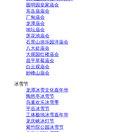
圆明园皇家庙会
东岳庙庙会
厂甸庙会
龙潭庙会
地坛庙会
莲花池庙会
石景山游乐园洋庙会
八大处庙会
大观园红楼庙会
昌平草莓庙会
白云观庙会
妙峰山庙会
冰雪节
龙潭冰雪文化嘉年华
陶然亭冰雪节
鸟巢欢乐冰雪季
平谷冰雪节
工体极地冰雪嘉年华
龙庆峡冰灯节
紫竹院公园冰雪节