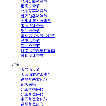
北海公园冰雪节
延庆冰雪节
北京草莓冰雪节
桃源仙谷冰瀑节
欢乐水魔方冰雪节
玉渊潭冰雪节
崇礼滑雪节
奥林匹克公园冰灯节
长阳冰雪节
崇礼滑雪节
顺义冰雪温泉狂欢季
雁栖湖冰雪节
采摘
大兴西瓜节
大西山旅游采摘节
昌平苹果文化节
延庆采摘
北京樱桃采摘
北京草莓采摘
中国草莓文化节
昌平草莓庙会