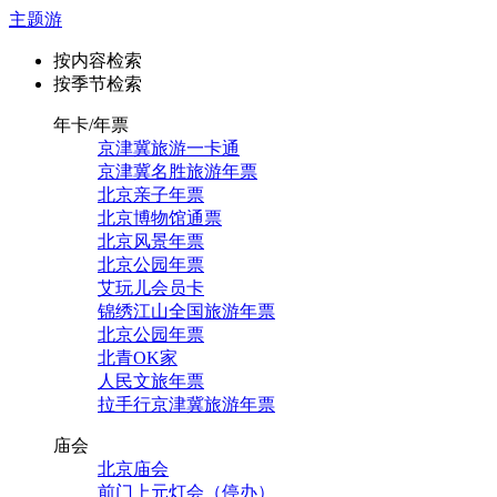
主题游
按内容检索
按季节检索
年卡/年票
京津冀旅游一卡通
京津冀名胜旅游年票
北京亲子年票
北京博物馆通票
北京风景年票
北京公园年票
艾玩儿会员卡
锦绣江山全国旅游年票
北京公园年票
北青OK家
人民文旅年票
拉手行京津冀旅游年票
庙会
北京庙会
前门上元灯会（停办）