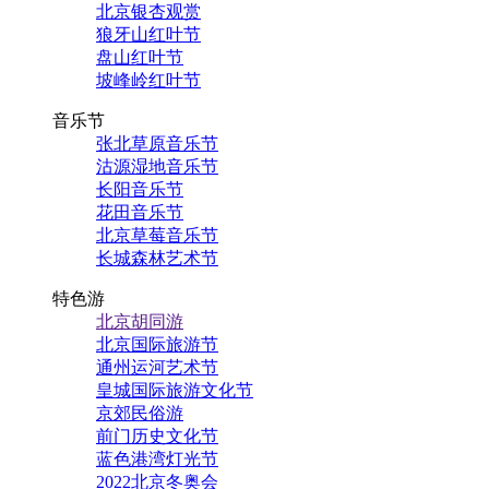
北京银杏观赏
狼牙山红叶节
盘山红叶节
坡峰岭红叶节
音乐节
张北草原音乐节
沽源湿地音乐节
长阳音乐节
花田音乐节
北京草莓音乐节
长城森林艺术节
特色游
北京胡同游
北京国际旅游节
通州运河艺术节
皇城国际旅游文化节
京郊民俗游
前门历史文化节
蓝色港湾灯光节
2022北京冬奥会