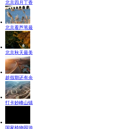
北京四月丁香
北京看芦苇最
北京秋天最美
趁假期还有余
打卡妙峰山镇
国家植物园游