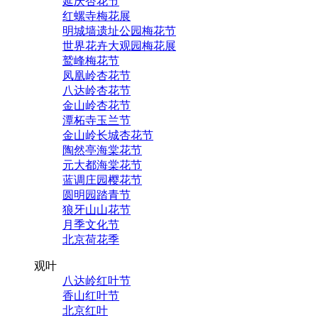
延庆杏花节
红螺寺梅花展
明城墙遗址公园梅花节
世界花卉大观园梅花展
鹫峰梅花节
凤凰岭杏花节
八达岭杏花节
金山岭杏花节
潭柘寺玉兰节
金山岭长城杏花节
陶然亭海棠花节
元大都海棠花节
蓝调庄园樱花节
圆明园踏青节
狼牙山山花节
月季文化节
北京荷花季
观叶
八达岭红叶节
香山红叶节
北京红叶