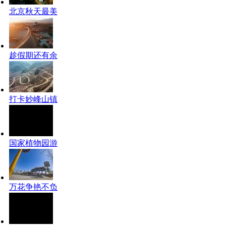
北京秋天最美
趁假期还有余
打卡妙峰山镇
国家植物园游
万花争艳不负