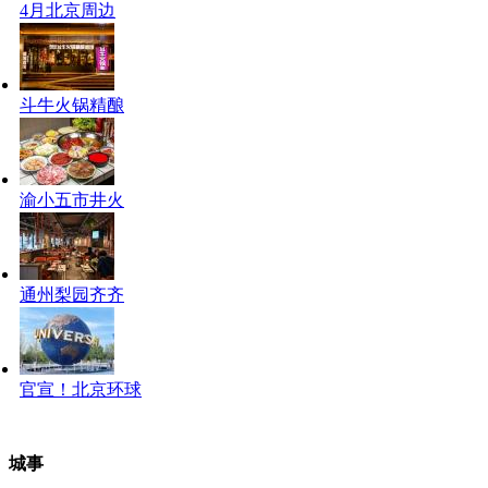
4月北京周边
斗牛火锅精酿
渝小五市井火
通州梨园齐齐
官宣！北京环球
城事