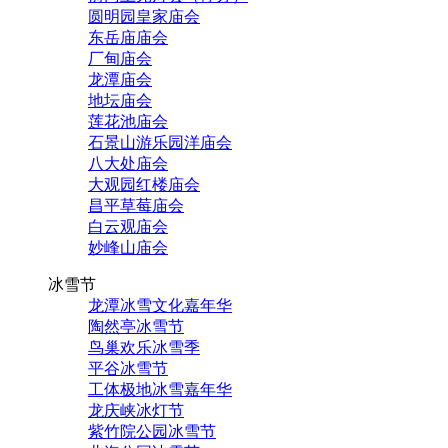
圆明园皇家庙会
东岳庙庙会
厂甸庙会
龙潭庙会
地坛庙会
莲花池庙会
石景山游乐园洋庙会
八大处庙会
大观园红楼庙会
昌平草莓庙会
白云观庙会
妙峰山庙会
冰雪节
龙潭冰雪文化嘉年华
陶然亭冰雪节
鸟巢欢乐冰雪季
平谷冰雪节
工体极地冰雪嘉年华
龙庆峡冰灯节
紫竹院公园冰雪节