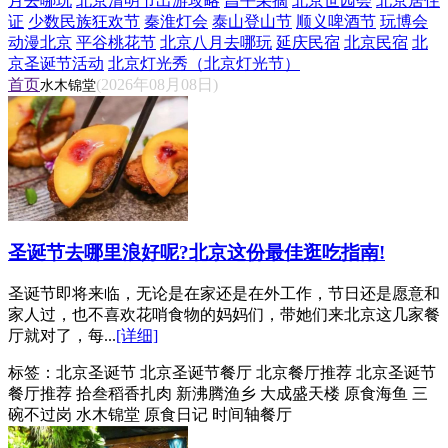
月去哪玩
北京清明节出游攻略
昌平采摘
北京世园会
北京居住
证
少数民族狂欢节
秦淮灯会
泰山登山节
顺义啤酒节
玩博会
动漫北京
平谷桃花节
北京八月去哪玩
延庆民宿
北京民宿
北
京圣诞节活动
北京灯光秀（北京灯光节）
首页
(2026年08月08日)
水木锦堂
圣诞节去哪里浪好呢?北京这份最佳逛吃指南!
圣诞节即将来临，无论是在家还是在外工作，节日还是愿意和
家人过，也不喜欢花哨食物的妈妈们，带她们来北京这几家餐
厅就对了，每...
[详细]
标签：
北京圣诞节 北京圣诞节餐厅 北京餐厅推荐 北京圣诞节
餐厅推荐 拾叁稻香扎肉 新沸腾渔乡 大成盛天楼 原食海鱼 三
碗不过岗 水木锦堂 原食日记 时间轴餐厅