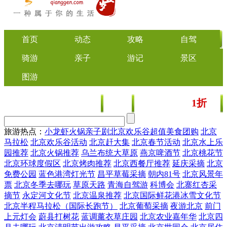
首页
动态
攻略
自驾
骑游
亲子
游记
景区
图游
1折
美食
文化
门票/美食团购
起
旅游热点：
小龙虾
火锅
亲子剧
北京欢乐谷
超值美食团购
北京
马拉松
北京欢乐谷活动
北京赶大集
北京春节活动
北京水上乐
园推荐
北京火锅推荐
乌兰布统大草原
燕京啤酒节
北京桃花节
北京环球度假区
北京烤肉推荐
北京西餐厅推荐
延庆采摘
北京
免费公园
蓝色港湾灯光节
昌平草莓采摘
朝内81号
北京风景年
票
北京冬季去哪玩
草原天路
青海自驾游
科博会
北寨红杏采
摘节
永定河文化节
北京温泉推荐
北京国际鲜花港冰雪文化节
北京半程马拉松（国际长跑节）
北京葡萄采摘
夜游北京
前门
上元灯会
蔚县打树花
蓝调薰衣草庄园
北京农业嘉年华
北京四