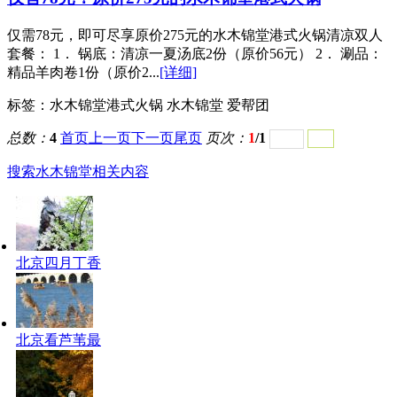
仅需78元，即可尽享原价275元的水木锦堂港式火锅清凉双人
套餐： 1． 锅底：清凉一夏汤底2份（原价56元） 2． 涮品：
精品羊肉卷1份（原价2...
[详细]
标签：
水木锦堂港式火锅 水木锦堂 爱帮团
总数：
4
首页
上一页
下一页
尾页
页次：
1
/1
搜索水木锦堂相关内容
北京四月丁香
北京看芦苇最