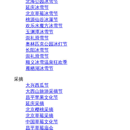
北海公园冰雪节
延庆冰雪节
北京草莓冰雪节
桃源仙谷冰瀑节
欢乐水魔方冰雪节
玉渊潭冰雪节
崇礼滑雪节
奥林匹克公园冰灯节
长阳冰雪节
崇礼滑雪节
顺义冰雪温泉狂欢季
雁栖湖冰雪节
采摘
大兴西瓜节
大西山旅游采摘节
昌平苹果文化节
延庆采摘
北京樱桃采摘
北京草莓采摘
中国草莓文化节
昌平草莓庙会