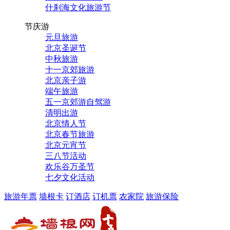
什刹海文化旅游节
节庆游
元旦旅游
北京圣诞节
中秋旅游
十一京郊旅游
北京亲子游
端午旅游
五一京郊游自驾游
清明出游
北京情人节
北京春节旅游
北京元宵节
三八节活动
欢乐谷万圣节
七夕文化活动
旅游年票
墙根卡
订酒店
订机票
农家院
旅游保险