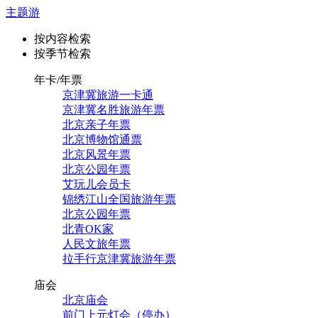
主题游
按内容检索
按季节检索
年卡/年票
京津冀旅游一卡通
京津冀名胜旅游年票
北京亲子年票
北京博物馆通票
北京风景年票
北京公园年票
艾玩儿会员卡
锦绣江山全国旅游年票
北京公园年票
北青OK家
人民文旅年票
拉手行京津冀旅游年票
庙会
北京庙会
前门上元灯会（停办）