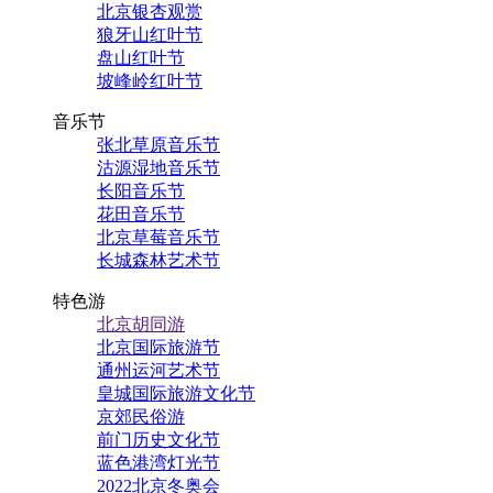
北京银杏观赏
狼牙山红叶节
盘山红叶节
坡峰岭红叶节
音乐节
张北草原音乐节
沽源湿地音乐节
长阳音乐节
花田音乐节
北京草莓音乐节
长城森林艺术节
特色游
北京胡同游
北京国际旅游节
通州运河艺术节
皇城国际旅游文化节
京郊民俗游
前门历史文化节
蓝色港湾灯光节
2022北京冬奥会