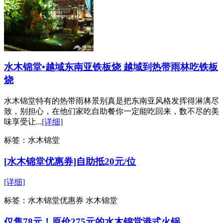
水木锦堂•越域东南亚铁板烧 越域到热带雨林吃铁板
烧
水木锦堂特有的热带雨林景别真是把东南亚风格发挥得淋漓尽
致，别担心，在他们家吃自助餐你一定能吃回来，数不尽的美
味享受让...
[详细]
标签：
水木锦堂
[水木锦堂优惠券]自助抵20元/位
[详细]
标签：
水木锦堂优惠券 水木锦堂
仅售78元！原价275元的水木锦堂港式火锅