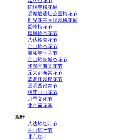
延庆杏花节
红螺寺梅花展
明城墙遗址公园梅花节
世界花卉大观园梅花展
鹫峰梅花节
凤凰岭杏花节
八达岭杏花节
金山岭杏花节
潭柘寺玉兰节
金山岭长城杏花节
陶然亭海棠花节
元大都海棠花节
蓝调庄园樱花节
圆明园踏青节
狼牙山山花节
月季文化节
北京荷花季
观叶
八达岭红叶节
香山红叶节
北京红叶