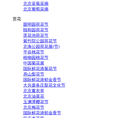
北京蓝莓采摘
北京葡萄采摘
赏花
圆明园荷花节
颐和园荷花节
莲花池荷花节
紫竹院公园荷花节
北海公园荷花展(节)
平谷桃花节
植物园桃花节
中国菊花展
国际鲜花港菊花节
房山梨花节
国际鲜花港郁金香节
大兴庞各庄梨花文化节
北京薰衣草
北京油菜花
玉渊潭樱花节
北京梅花节
国际鲜花港郁金香节