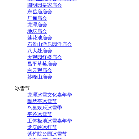
圆明园皇家庙会
东岳庙庙会
厂甸庙会
龙潭庙会
地坛庙会
莲花池庙会
石景山游乐园洋庙会
八大处庙会
大观园红楼庙会
昌平草莓庙会
白云观庙会
妙峰山庙会
冰雪节
龙潭冰雪文化嘉年华
陶然亭冰雪节
鸟巢欢乐冰雪季
平谷冰雪节
工体极地冰雪嘉年华
龙庆峡冰灯节
紫竹院公园冰雪节