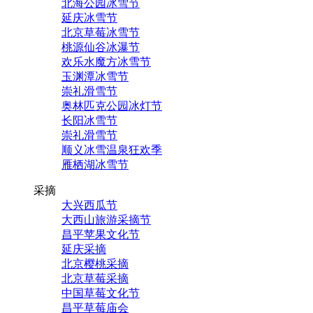
北海公园冰雪节
延庆冰雪节
北京草莓冰雪节
桃源仙谷冰瀑节
欢乐水魔方冰雪节
玉渊潭冰雪节
崇礼滑雪节
奥林匹克公园冰灯节
长阳冰雪节
崇礼滑雪节
顺义冰雪温泉狂欢季
雁栖湖冰雪节
采摘
大兴西瓜节
大西山旅游采摘节
昌平苹果文化节
延庆采摘
北京樱桃采摘
北京草莓采摘
中国草莓文化节
昌平草莓庙会