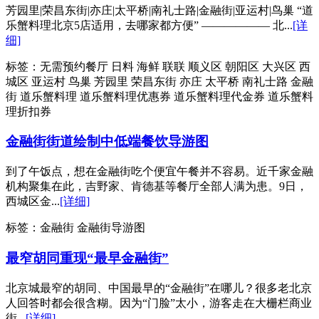
芳园里|荣昌东街|亦庄|太平桥|南礼士路|金融街|亚运村|鸟巢 “道
乐蟹料理北京5店适用，去哪家都方便” —————— 北...
[详
细]
标签：
无需预约餐厅 日料 海鲜 联联 顺义区 朝阳区 大兴区 西
城区 亚运村 鸟巢 芳园里 荣昌东街 亦庄 太平桥 南礼士路 金融
街 道乐蟹料理 道乐蟹料理优惠券 道乐蟹料理代金券 道乐蟹料
理折扣券
金融街街道绘制中低端餐饮导游图
到了午饭点，想在金融街吃个便宜午餐并不容易。近千家金融
机构聚集在此，吉野家、肯德基等餐厅全部人满为患。9日，
西城区金...
[详细]
标签：
金融街 金融街导游图
最窄胡同重现“最早金融街”
北京城最窄的胡同、中国最早的“金融街”在哪儿？很多老北京
人回答时都会很含糊。因为“门脸”太小，游客走在大栅栏商业
街...
[详细]