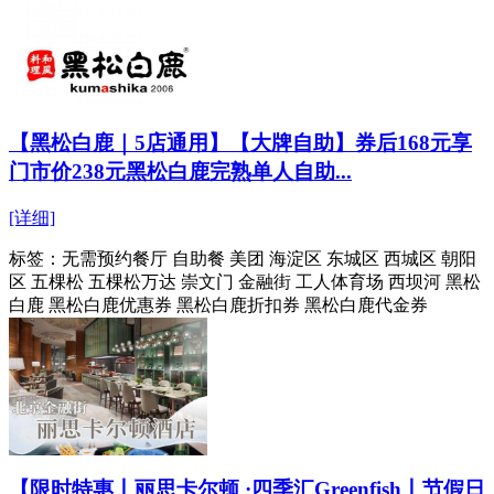
【黑松白鹿｜5店通用】【大牌自助】券后168元享
门市价238元黑松白鹿完熟单人自助...
[详细]
标签：
无需预约餐厅 自助餐 美团 海淀区 东城区 西城区 朝阳
区 五棵松 五棵松万达 崇文门 金融街 工人体育场 西坝河 黑松
白鹿 黑松白鹿优惠券 黑松白鹿折扣券 黑松白鹿代金券
【限时特惠丨丽思卡尔顿 ·四季汇Greenfish丨节假日