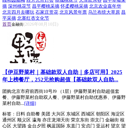
颐和园腊梅
胜芳元宵灯会
恭城桃花节
天津欢乐谷
昌平草莓采
摘
深州桃花节
昌平樱桃采摘
怀柔樱桃采摘
北京农业嘉年华
北京四月去哪玩
石家庄赏花
北京风景年票
乌兰布统大草原
昌
平采摘
北寨红杏文化节
首页
(2026年08月10日)
金融街
【伊豆野菜村｜基础款双人自助｜多店可用】2025
年上榜餐厅，252元抢购超值【基础款双人自助...
团购北京市府前西街10号J9 （1层）伊藤野菜村自助超值套
餐、伊藤野菜村自助双人餐、伊藤野菜村自助优惠券、伊藤野
菜村自助...
[详细]
标签：
日料 自助餐 美团 大兴区 东城区 西城区 朝阳区 海淀区
通州区 顺义区 瀛海 亦庄龙湖天街 荣京东街 崇文门 金融街 核
心区 大望路 金台夕照 枫蓝国际 东直门 安贞门 亚运村 望京 望