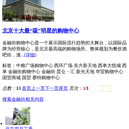
北京十大最“吸”明星的购物中心
金融街购物中心是一个展示国际流行趋势的大舞台，以国际品
牌为经营核心，是北京最高端的购物场所。整体规划为餐饮酒
吧街，漫...
[详细]
标签：
中粮广场购物中心 西环广场 东方新天地 西单大悦城 西
单 金融街购物中心 金融街 昆仑・汇 新光天地 华贸购物中心
国贸商城 国贸 赛特购物中心
总数：
13
首页
上一页
下一页
尾页
页次：
1
/1
搜索金融街相关内容
北京四月丁香