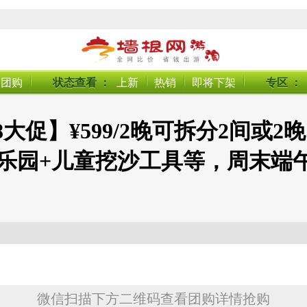
搜团购
状态查看
：
上新
热销
即将下架
专区
：
大促】¥599/2晚可拆分2间或
童乐园+儿童挖沙工具等，周末端
微信扫描下方二维码查看团购详情抢购