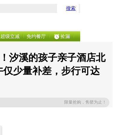
搜索
超级立减
免约餐厅
捡漏
2晚！汐溪的孩子亲子酒店北
午仅少量补差，步行可达
限量抢购，售罄为止！