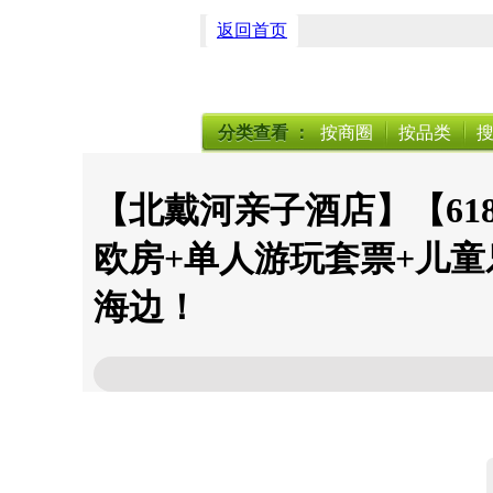
返回首页
分类查看
：
按商圈
按品类
【北戴河亲子酒店】【618
欧房+单人游玩套票+儿
海边！