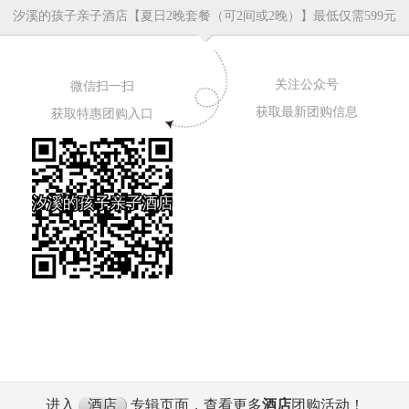
汐溪的孩子亲子酒店【
夏日2晚套餐（可2间或2晚）
】最低仅需599元
关注公众号
微信扫一扫
获取最新团购信息
获取特惠团购入口
进入
酒店
专辑页面，查看更多
酒店
团购活动！