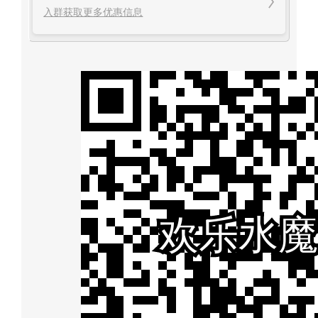
入群获取更多优惠信息