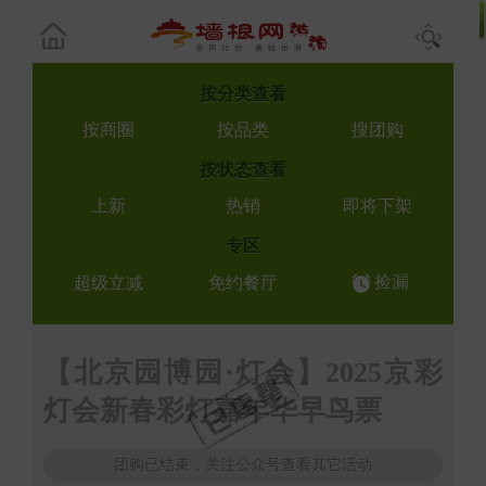
按
分类查看
按商圈
按品类
搜团购
按
状态查看
上新
热销
即将下架
专区
捡漏
超级立减
免约餐厅
【北京园博园·灯会】2025京彩
灯会新春彩灯嘉年华早鸟票
团购已结束，关注公众号查看其它活动