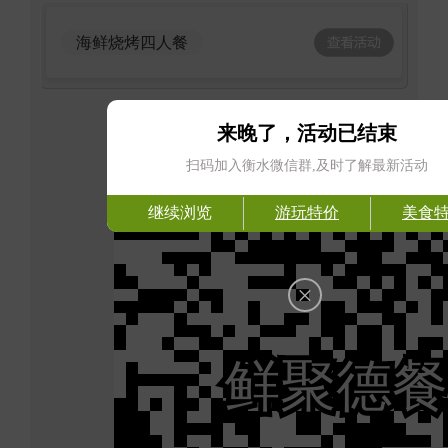
海鲜烧烤四人餐
来晚了，活动已结束
扫码加入衡水微信群,及时了解最新活动
继续浏览
游玩特价
美食
×