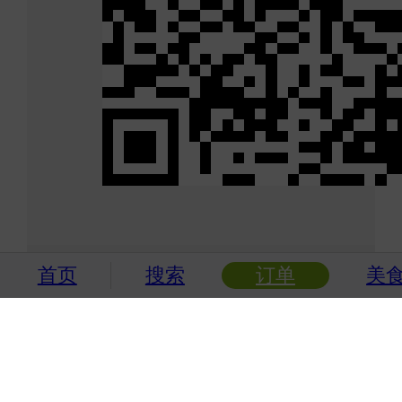
首页
搜索
订单
美
扫码加入衡水团购群
1折
起！衡水吃喝玩乐不用愁！
微信搜索“墙根网客户服务”关注公众号
下单购物更优惠！
衡水热门团购