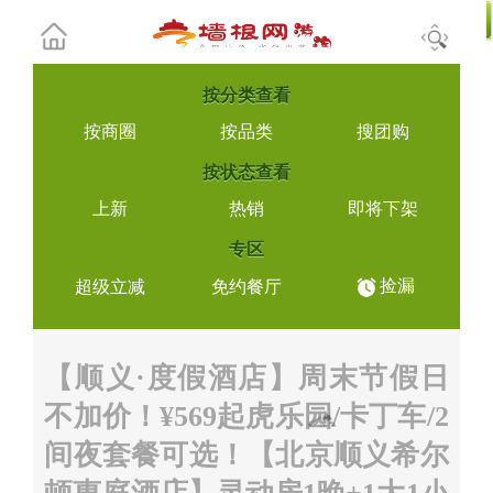
按
分类查看
按商圈
按品类
搜团购
按
状态查看
上新
热销
即将下架
专区
捡漏
超级立减
免约餐厅
【顺义·度假酒店】周末节假日
不加价！¥569起虎乐园/卡丁车/2
间夜套餐可选！【北京顺义希尔