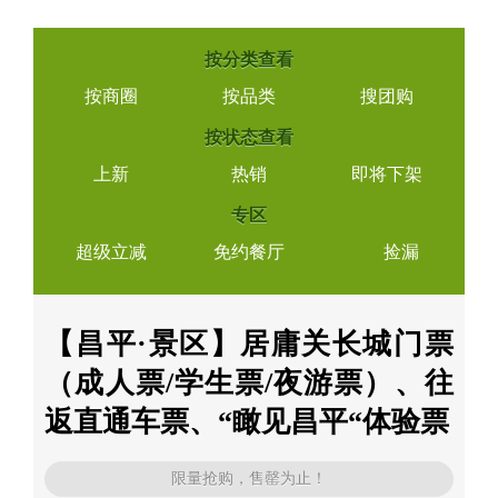
按
分类查看
按商圈
按品类
搜团购
按
状态查看
上新
热销
即将下架
专区
捡漏
超级立减
免约餐厅
【昌平·景区】居庸关长城门票
（成人票/学生票/夜游票）、往
返直通车票、“瞰见昌平“体验票
限量抢购，售罄为止！