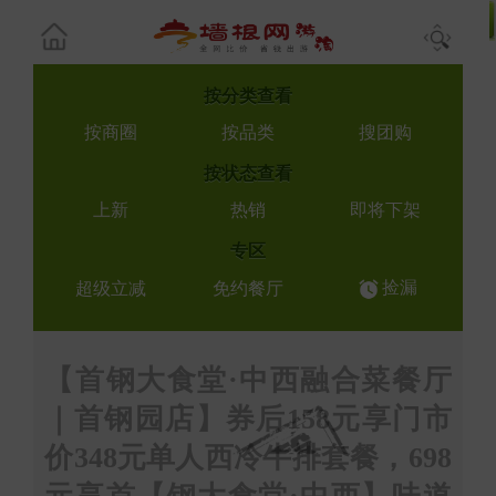
按
分类查看
按商圈
按品类
搜团购
按
状态查看
上新
热销
即将下架
专区
捡漏
超级立减
免约餐厅
【首钢大食堂·中西融合菜餐厅
｜首钢园店】券后158元享门市
价348元单人西冷牛排套餐，698