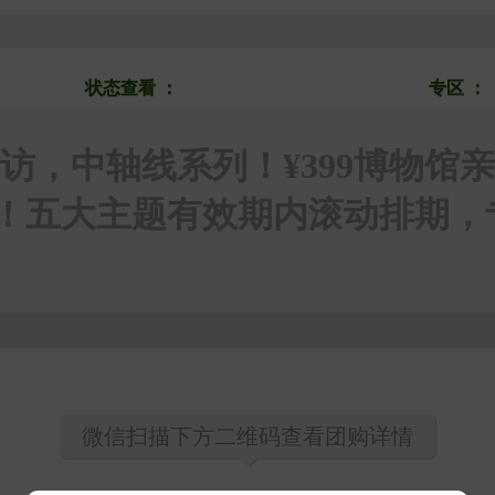
搜团购
状态查看
：
上新
热销
即将下架
专区
：
访，中轴线系列！¥399博物馆
发团！五大主题有效期内滚动排期
微信扫描下方二维码查看团购详情