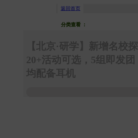
返回首页
分类查看
：
按商圈
按品类
【北京·研学】新增名校探
20+活动可选，5组即
均配备耳机