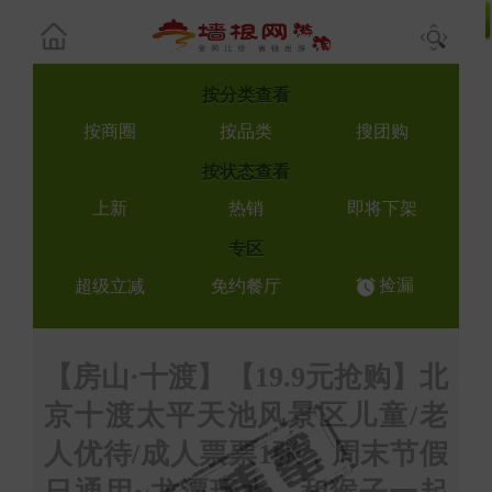
按
分类查看
按商圈
按品类
搜团购
按
状态查看
上新
热销
即将下架
专区
捡漏
超级立减
免约餐厅
【房山·十渡】【19.9元抢购】北
京十渡太平天池风景区儿童/老
人优待/成人票票1张，周末节假