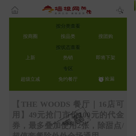
按
分类查看
按商圈
按品类
搜团购
按
状态查看
上新
热销
即将下架
专区
捡漏
超级立减
免约餐厅
【THE WOODS 餐厅｜16店可
用】49元抢门市价100元的代金
券，最多叠加使用2张，除甜点/