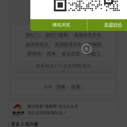
继续浏览
美团特价
覆盖商圈
西红门
西红门荟聚
龙湖亦庄天街
丽泽商务区
龙湖丽泽天街
首钢园
×
群明湖
西单
君太百货
阜成门
查看剩余27个相关商圈/景区
︾
分类
西餐
快餐
微信搜索“墙根网”关注公众号
关注北京的吃喝玩乐！
更多人感兴趣