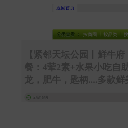
返回首页
分类查看
：
按商圈
按品类
【紧邻天坛公园丨鲜牛府丨
餐：4荤2素+水果小吃自
龙，肥牛，匙柄....多款
无需预约