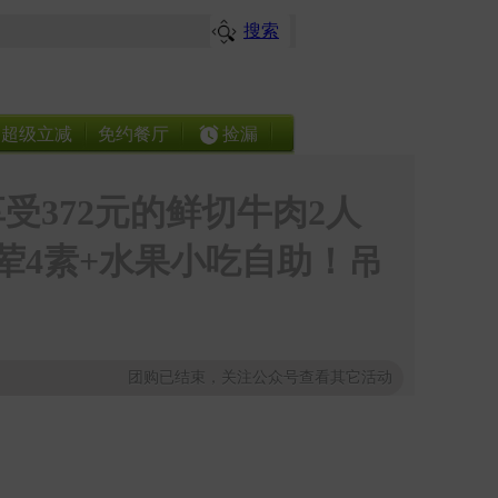
搜索
超级立减
免约餐厅
捡漏
受372元的鲜切牛肉2人
7荤4素+水果小吃自助！吊
团购已结束，关注公众号查看其它活动