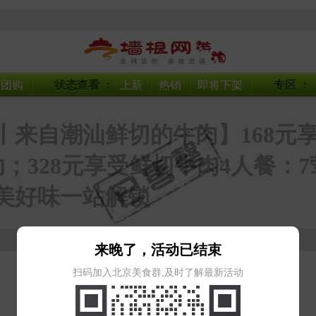
搜团购
状态查看
：
上新
热销
即将下架
专区
：
来自潮汕鲜切的牛肉】168元享
助；328元享受鲜切牛肉4人餐：
鲜美好味一站解锁
来晚了，活动已结束
扫码加入北京美食群,及时了解最新活动
微信扫描下方二维码查看团购详情