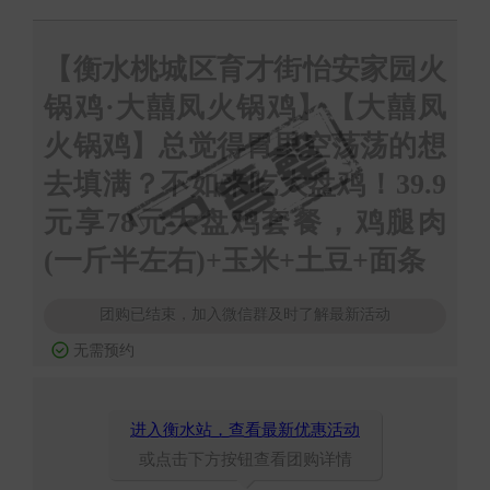
【衡水桃城区育才街怡安家园火
锅鸡·大囍凤火锅鸡】【大囍凤
火锅鸡】总觉得胃里空荡荡的想
去填满？不如来吃大盘鸡！39.9
元享78元大盘鸡套餐，鸡腿肉
(一斤半左右)+玉米+土豆+面条
团购已结束，加入微信群及时了解最新活动
无需预约
进入衡水站，查看最新优惠活动
或点击下方按钮查看团购详情