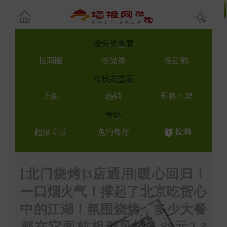
按
分类查看
按商圈
按品类
搜团购
按
状态查看
上新
热销
即将下架
专区
捡漏
超级立减
免约餐厅
[北门烧烤]3店通用|暖心回归！
一口烟火气！撑起了北京吃货心
中的江湖！氛围烧烤，多少大餐