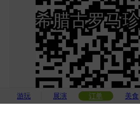
游玩
展演
订单
美食
覆盖商圈