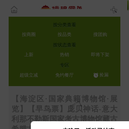
按
分类查看
按商圈
按品类
搜团购
按
状态查看
上新
热销
即将下架
专区
捡漏
超级立减
免约餐厅
【海淀区·国家典籍博物馆·展
览】【早鸟票】庞贝神话-意大
利那不勒斯国家考古博物馆藏古