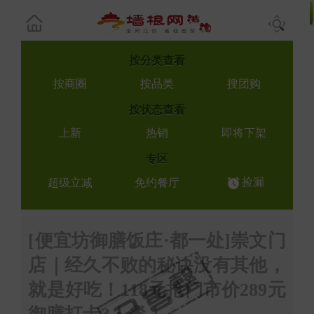
按
分类查看
按商圈
按品类
搜团购
按
状态查看
上新
热销
即将下架
专区
捡漏
超级立减
免约餐厅
[便宜坊御膳饭庄·都一处]崇文门
店｜经久不败的秘诀没有其他，
就是好吃！118元抢门市价289元