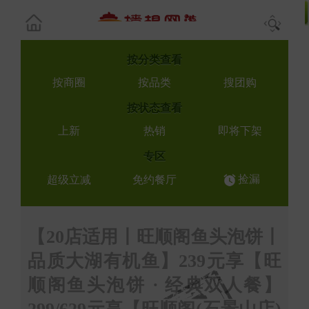
按
分类查看
按商圈
按品类
搜团购
按
状态查看
上新
热销
即将下架
专区
捡漏
超级立减
免约餐厅
【20店适用丨旺顺阁鱼头泡饼丨
品质大湖有机鱼】239元享【旺
顺阁鱼头泡饼 · 经典双人餐】