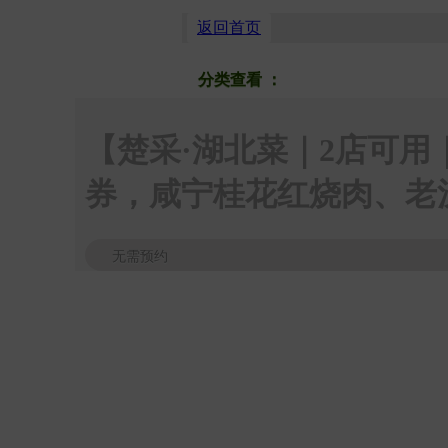
返回首页
分类查看
：
按商圈
按品类
【楚采·湖北菜｜2店可用
券，咸宁桂花红烧肉、老
无需预约