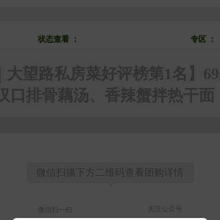
搜团购
状态查看
：
上新
热销
即将下架
专区
：
｜大望路私房菜好评榜第1名】69
汉口排骨藕汤、香辣蟹拌热干面
微信扫描下方二维码查看团购详情
关注公众号
微信扫一扫