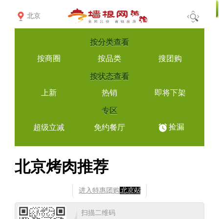
北京
按
分类查看
按商圈
按品类
搜团购
按
状态查看
上新
热销
即将下架
专区
捡漏
超级立减
免约餐厅
北京烤肉推荐
进入特惠团购
北京站
扫描二维码