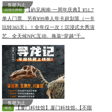
售罄为止
【屿见闽南·一周年庆典】¥51.7
沉浸式体验
单人门票、另有¥99单人年卡超划算（一卡
玩转365天）！全年仅一次！沉浸式大秀演
艺、全天候NPC互动、换装“穿越”千...
售罄为止
【厦门科技馆】厦门科技馆-【不限
展览