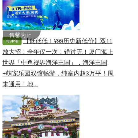
售罄为止
【低低低！¥99历史新低价】双11
海洋馆
放大招！全年仅一次！错过无！厦门海上
世界「中鱼视界海洋王国」，海洋王国
+萌宠乐园双馆畅游，纯室内超3万平！周
末通用！地...