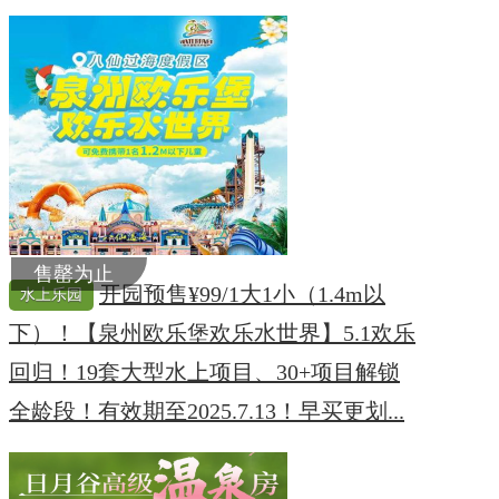
售罄为止
开园预售¥99/1大1小（1.4m以
水上乐园
下）！【泉州欧乐堡欢乐水世界】5.1欢乐
回归！19套大型水上项目、30+项目解锁
全龄段！有效期至2025.7.13！早买更划...