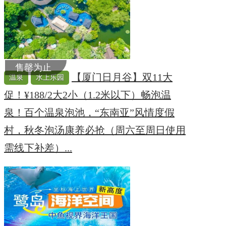
售罄为止
【厦门日月谷】双11大
温泉
水上乐园
促！¥188/2大2小（1.2米以下）畅泡温
泉！百个温泉泡池，“东南亚”风情度假
村，秋冬泡汤康养必抢（周六至周日使用
需线下补差）...