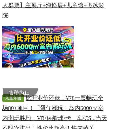
人群票】主展厅+海怪展+儿童馆+飞越影
院
售罄为止
比开业价还低！¥78一票畅玩全
儿童乐园
场80+项目！「蛋仔潮玩」岛内6000㎡室
内潮玩胜地，VR/保龄球/卡丁车/CS...当天
不限次进出！性价比超高！快来薅羊