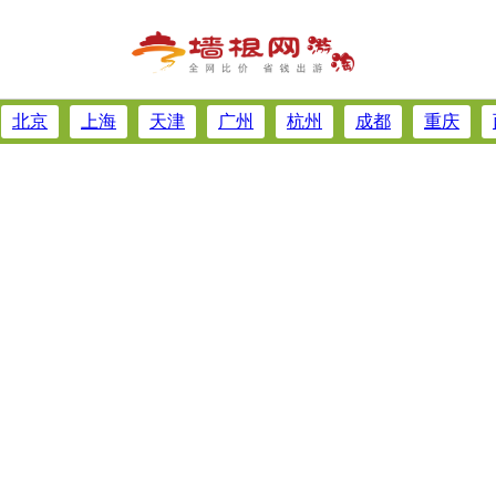
北京
上海
天津
广州
杭州
成都
重庆
昆明
合肥
郑州
青岛
苏州
贵阳
扬州
大