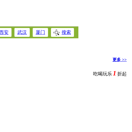
西安
武汉
厦门
深圳
搜索
连
秦皇岛
石家庄
唐山
更多 >>
1
吃喝玩乐
折起