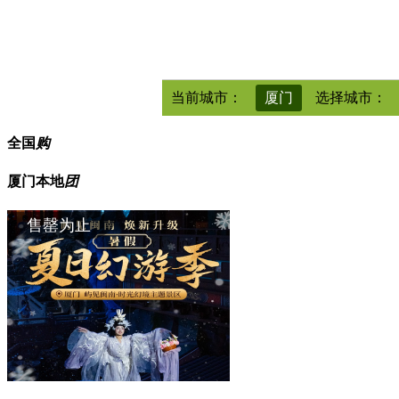
当前城市：
厦门
选择城市：
济南
南京
福州
长沙
全国
购
衡水
保定
厦门本地
团
售罄为止