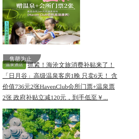
售罄为止
抓紧！海沧文旅消费补贴来了！
温泉酒店
「日月谷」高级温泉客房1晚 只卖6天！ 含
价值736元2张HavenClub会所门票+温泉票
2张 政府补贴立减120元，到手低至￥...