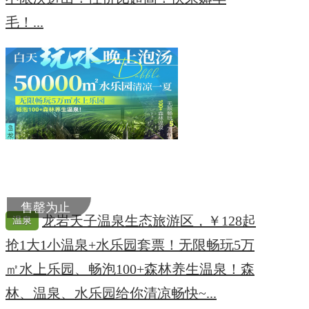
毛！...
售罄为止
龙岩天子温泉生态旅游区，￥128起
温泉
抢1大1小温泉+水乐园套票！无限畅玩5万
㎡水上乐园、畅泡100+森林养生温泉！森
林、温泉、水乐园给你清凉畅快~...