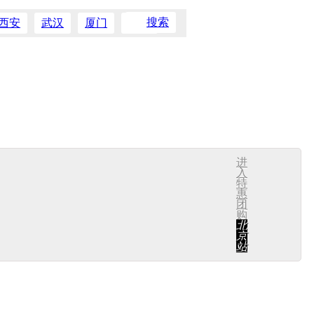
搜索
西安
武汉
厦门
深圳
连
秦皇岛
石家庄
唐山
超级立减
免约餐厅
捡漏
进
入
特
惠
团
购
北
京
站