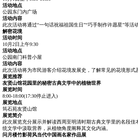
活动地点
公园东门内广场
活动内容
此次活动将通过“一句话祝福祖国生日”“巧手制作许愿星”等
解密花境
活动时间
10月2日上午9:30
活动地点
公园南门科普小屋
活动内容
此次活动将为市民游客介绍花境发展史，了解常见的花境形式
展览推荐
友贤山馆
花园里的秘密古典文学中的植物世界
展览时间
8:00-18:00(17:30停止进入)
展览地点
筠石苑友贤山馆
展览简介
此次展览充分展示并解读西周至明清时期古典文学里的名段佳
统文学中汲取营养，从植物角度阐释其文化内涵。
问月楼竹影荷风当代中国画名家作品展