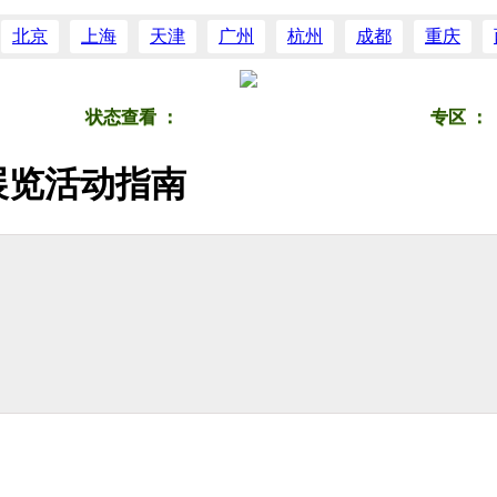
北京
上海
天津
广州
杭州
成都
重庆
昆明
合肥
郑州
青岛
苏州
贵阳
扬州
大
搜团购
状态查看
：
上新
热销
即将下架
专区
：
展览活动指南