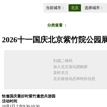
当前城市：
北京
选择城市：
济南
南京
福州
长沙
衡水
保定
分类查看
：
按商圈
按品类
2026十一国庆北京紫竹院公园
扫描二维码
加入北京游玩团购群
及时关注
北京旅游动态和特价信息
恰逢国庆最好时紫竹邀您共游园
活动时间
10月1日上午9:30-10:30