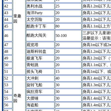
42
奥利水战
25
身高1.2m以
43
海洋Party
20
身高1.2m以
童趣
44
太空历险
20
身高1.2m以
园
45
酷跑卡丁车
80
身高1.1m以
三岁以下儿童谢绝
酷跑大闯关
46
50-100
温馨提示：该项
47
观览塔
20
身高1m以下或2
48
迪斯科转盘
20
身高1.2m以下
49
极速飞车
20
身高1.2m以下
50
青蛙跳
20
身高1.1m以
51
摇头飞椅
15
身高1m以下、或
52
大冲刺
40
身高1.4m以下儿
53
旋转飞船
30
身高1.3m以下
54
疯狂滑车
30
身高1.4m以下
奇趣
55
大摆锤
30
身高1.4m以下
园
56
海盗船
20
身高1.4m以下