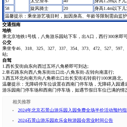
57
太空滑车
40
身高1.2m以下
58
旋风骑士
20
身高1.4m以下
温馨提示：乘坐游艺项目时，如因身高、年龄等限制需由监
交通指南
地铁
乘北京地铁1号线，八角游乐园站下车，出A口，西行300米即可
公交
乘坐专46、318、325、327、337、354、373、472、5
站;
自驾
1.西长安街由东向西过五环八角桥即可到达;
2.阜石路东向西八角东街出口出-八角东街-左转向南直行;
3.西五环北向南方向八角桥出口出长安街右转前行100米路北。
温馨提示：无障碍停车位设置在西南门停车场，无障碍入园通
游乐园南门停车场和西南门停车场，如遇节假日车位已满的情
相关推荐
2024年北京石景山游乐园入园免费全场半价活动预约
2024石景山游乐园欢乐金秋游园会营业时间公告