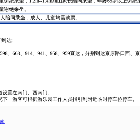
儿童谢绝乘坐，1.2m--1.4m须由家长陪同乘坐，年龄65岁以上谢绝
儿童谢绝乘坐。
护人陪同乘坐，成人、儿童均需购票。
到达;
27、597、598、663、914、941、958、959直达，分别到
道设置在南门、西南门。
况下，游客可根据游乐园工作人员指引到附近临时停车位停车。
指南