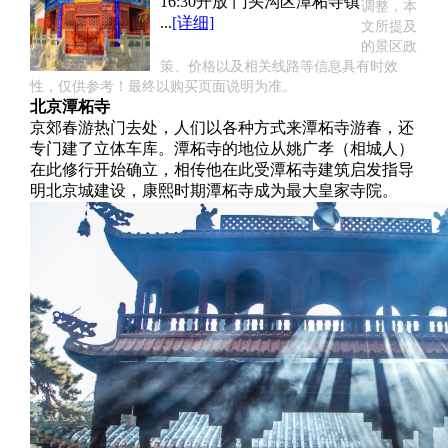
16:30开放 门头沟区潭柘寺镇
调整，本
...
[详细]
文所提及
的景区政
策、价格以及相关线路等信息具有时效
性，仅供参考！最终以购买页面说明为准。
北京潭柘寺
京郊春游热门去处，人们以各种方式来潭柘寺游春，还
专门建了立体车库。潭柘寺的地位从姚广孝（相城人）
在此修行开始确立，相传他在此受潭柘寺建筑启发指导
明北京城建设，康熙时期潭柘寺成为最大皇家寺院。