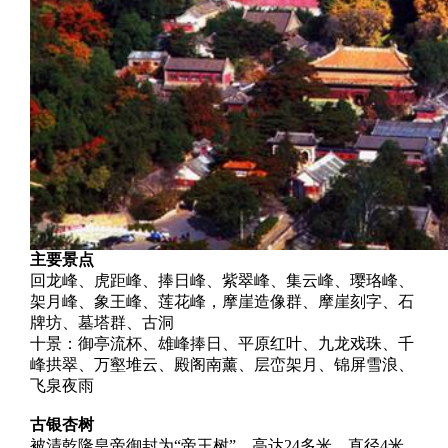
主要景点
回龙峰、虎距峰、捧日峰、紫翠峰、集云峰、璎珞峰、
架月峰、象王峰、莲花峰，摩崖造像群、摩崖刻字、石
牌坊、墓塔群、古洞
十景：御亭流杯、雄峰捧日、平原红叶、九龙戏珠、千
峰拱翠、万壑堆云、殿阁南薰、层峦架月、锦屏雪浪、
飞泉夜雨
古银杏树
被清乾隆皇帝御封为“帝王树”，高达24多米，直径4米