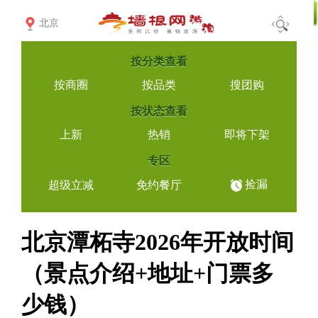
北京
按
分类查看
按商圈
按品类
搜团购
按
状态查看
上新
热销
即将下架
专区
捡漏
超级立减
免约餐厅
北京潭柘寺2026年开放时间
（景点介绍+地址+门票多
少钱）