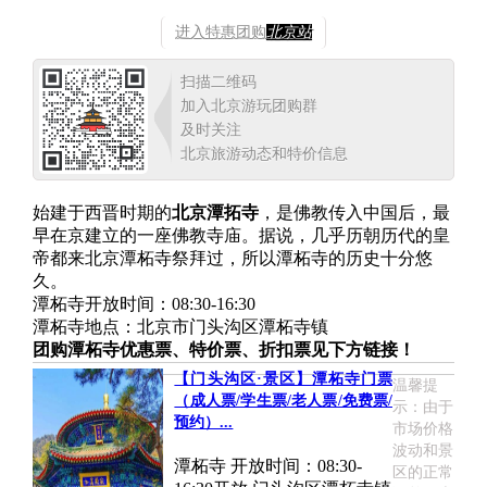
进入特惠团购
北京站
扫描二维码
加入北京游玩团购群
及时关注
北京旅游动态和特价信息
始建于西晋时期的
北京潭拓寺
，是佛教传入中国后，最
早在京建立的一座佛教寺庙。据说，几乎历朝历代的皇
帝都来北京潭柘寺祭拜过，所以潭柘寺的历史十分悠
久。
潭柘寺开放时间：08:30-16:30
潭柘寺地点：北京市门头沟区潭柘寺镇
团购潭柘寺优惠票、特价票、折扣票见下方链接！
【门头沟区·景区】潭柘寺门票
温馨提
（成人票/学生票/老人票/免费票/
示：由于
预约）...
市场价格
波动和景
潭柘寺 开放时间：08:30-
区的正常