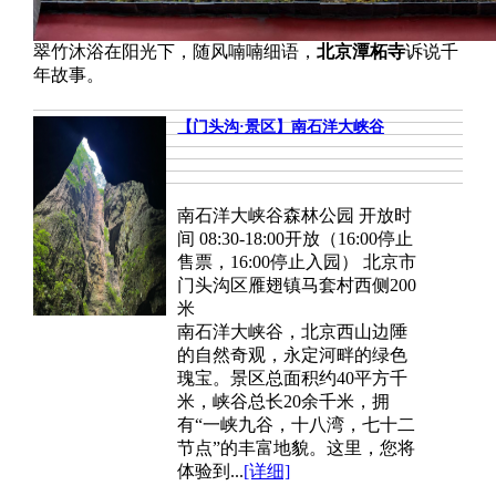
翠竹沐浴在阳光下，随风喃喃细语，
北京潭柘寺
诉说千
年故事。
【门头沟·景区】南石洋大峡谷
南石洋大峡谷森林公园 开放时
间 08:30-18:00开放（16:00停止
售票，16:00停止入园） 北京市
门头沟区雁翅镇马套村西侧200
米
南石洋大峡谷，北京西山边陲
的自然奇观，永定河畔的绿色
瑰宝。景区总面积约40平方千
米，峡谷总长20余千米，拥
有“一峡九谷，十八湾，七十二
节点”的丰富地貌。这里，您将
体验到...
[详细]