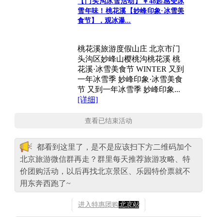
【门头沟冰雪活动】￥48起感受冰
雪年味！桃花溪【妙峰印象·冰雪美
食节】，观冰瀑...
桃花溪旅游度假山庄 北京市门
头沟区妙峰山樱桃沟桃花溪 桃
花溪·冰雪美食节 WINTER 又到
一年冰雪季 妙峰印象·冰雪美食
节 又到一年冰雪季 妙峰印象...
[详细]
查看已结束活动
都看到这里了，是不是应该扫下方二维码加个
北京旅游微信群再走？群里每天推荐旅游攻略、特
价团购活动，以后再找北京景区、乐园特价票就不
用东奔西跑了~
进入特惠团购
北京站