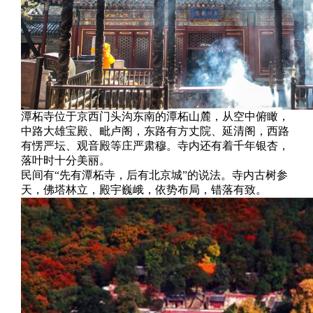
潭柘寺位于京西门头沟东南的潭柘山麓，从空中俯瞰，
中路大雄宝殿、毗卢阁，东路有方丈院、延清阁，西路
有愣严坛、观音殿等庄严肃穆。寺内还有着千年银杏，
落叶时十分美丽。
民间有“先有潭柘寺，后有北京城”的说法。寺内古树参
天，佛塔林立，殿宇巍峨，依势布局，错落有致。