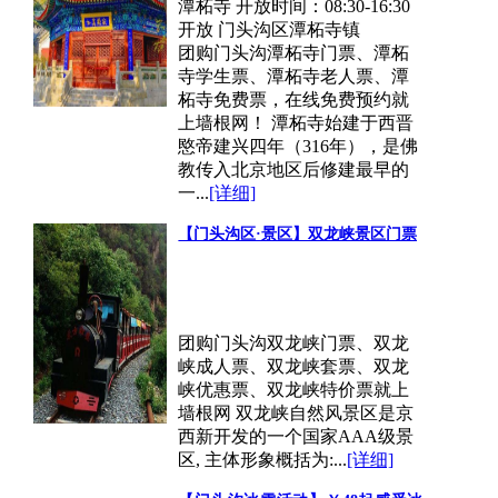
潭柘寺 开放时间：08:30-16:30
开放 门头沟区潭柘寺镇
团购门头沟潭柘寺门票、潭柘
寺学生票、潭柘寺老人票、潭
柘寺免费票，在线免费预约就
上墙根网！ 潭柘寺始建于西晋
愍帝建兴四年（316年），是佛
教传入北京地区后修建最早的
一...
[详细]
【门头沟区·景区】双龙峡景区门票
团购门头沟双龙峡门票、双龙
峡成人票、双龙峡套票、双龙
峡优惠票、双龙峡特价票就上
墙根网 双龙峡自然风景区是京
西新开发的一个国家AAA级景
区, 主体形象概括为:...
[详细]