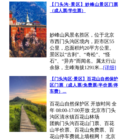
【门头沟·景区】妙峰山景区门票
（成人票/学生票）
妙峰山风景名胜区，位于北京
市西门头沟区境内，距市区55
公里，总面积约20平方公里。
景区以“古刹”、“奇松”、“怪
石”、“异卉”而闻名。属太行山
余脉，主峰海拔1291米...
[详细]
【门头沟区·景区】百花山自然保护
区门票（成人票/免费票/半价票/停
车费）...
百花山自然保护区 开放时间 全
年 08:00-17:00开放 北京市门头
沟区清水镇百花山林场
团购门头沟百花山门票、百花
山半价票、百花山免费票、百
花山停车费就上墙根网！ 北京