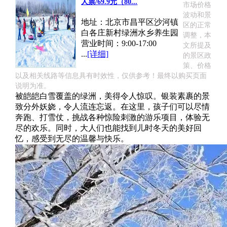
人票/69.9元（80...
市场价格
波动和景
地址：北京市昌平区沙河镇
区的正常
白各庄新村绿洲水乡养生园
调整，本
营业时间：9:00-17:00
文所提及
...
[详细]
的景区政
策、价格
以及相关线路等信息具有时效性，仅供参考！最终以购买页面
说明为准。
被皑皑白雪覆盖的绿洲，美得令人惊叹。银装素裹的景
致分外妖娆，令人流连忘返。在这里，孩子们可以尽情
奔跑、打雪仗，挑战各种惊险刺激的游乐项目，体验无
尽的欢乐。同时，大人们也能找到儿时冬天的美好回
忆，感受到无尽的温馨与快乐。