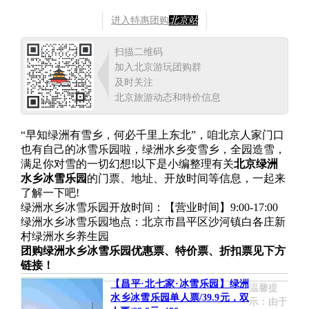
进入特惠团购
北京站
扫描二维码
加入北京游玩团购群
及时关注
北京旅游动态和特价信息
“早知绿洲有雪乡，何必千里上东北”，咱北京人家门口
也有自己的冰雪乐园啦，绿洲水乡变雪乡，全园造雪，
满足你对雪的一切幻想!以下是小编整理有关
北京绿洲
水乡冰雪乐园
的门票、地址、开放时间等信息，一起来
了解一下吧!
绿洲水乡冰雪乐园开放时间：【营业时间】9:00-17:00
绿洲水乡冰雪乐园地点：北京市昌平区沙河镇白各庄新
村绿洲水乡养生园
团购绿洲水乡冰雪乐园优惠票、特价票、折扣票见下方
链接！
【昌平·北七家·冰雪乐园】绿洲
温馨提
水乡冰雪乐园单人票/39.9元，双
示：由于