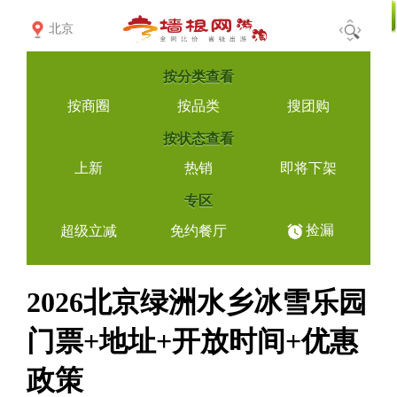
北京
按
分类查看
按商圈
按品类
搜团购
按
状态查看
上新
热销
即将下架
专区
捡漏
超级立减
免约餐厅
2026北京绿洲水乡冰雪乐园
门票+地址+开放时间+优惠
政策