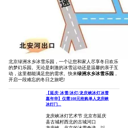
北京绿洲水乡冰雪乐园，一个让您和家人尽享冬日欢乐
的梦幻乐园。无论是刺激的冰雪运动还是温馨的亲子互
动，这里都能满足您的需求。快来
绿洲水乡冰雪乐园
，
开启一段难忘的冬日之旅吧!
【延庆·冰雪/冰灯/龙庆峡冰灯冰雪
嘉年华】仅需108元抢购单人龙庆峡
冰灯门...
龙庆峡冰灯艺术节 北京市延庆
县古城村西北的古城河口
龙庆峡，北京的冰雪奇迹，以