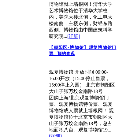
博物馆就上墙根网！清华大学
艺术博物馆位于清华大学校
内，美院大楼北侧，化工电大
楼南侧，主楼东侧，财经东路
西侧。博物馆由中国建筑科学
研究院...
[详细]
【朝阳区·博物馆】观复博物馆门
票、预约参观
观复博物馆 开放时间 09:00-
16:00开放（15:00停止售票，
15:00停止入园） 北京市朝阳区
大山子张万坟金南路18号
团购上海/北京观复博物馆门
票、观复博物馆特价票、观复
博物馆成人票就上墙根网！ 观
复博物馆位于北京市朝阳区大
山子张万坟金南路18号，总占
地面积八亩。观复博物馆19...
[详细]