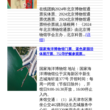
在线团购2024年北京博物馆通
票实体票、2024北京博物馆通
票优惠票、2024北京博物馆通
票特价票就上墙根网！ 《2024
年北京博物馆通票》由北京博
物馆学会主办，北京科普...
[详
细]
国家海洋博物馆门票、蓝色家园活
体展厅票、752导护艇参观票...
国家海洋博物馆 地址：国家海
洋博物馆位于滨海新区中新生
态城海轩道377号 开馆时间：每
周一闭馆（节假日除外），开
馆日9:00-16:30开放，16:00停止
入内。
来馆交通：（1）从天津市区乘
坐公交462路到达生态城服务中
心站，步行220米至中生大道站