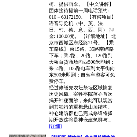
椅、提供雨伞。 【中文讲解】
团体接待提前一周电话预约:
010－63172150。 【有偿项目】
语音导览机（中、英、法、
日、韩、德、意、西、阿） 押
金: 100.00元。 【详细地址】 北
京市西城区东经路21号。 【乘
车路线】 乘15路、35路南纬路
下车；乘2路、20路、120路到
天桥百货商场向西500米即到；
乘14路、106路电车到太平街向
东500米即到；自驾车游客可免
费停车。
经过修缮先农坛祭坛区域恢复
历史风貌，宰牲亭院落亦首次
揭开神秘面纱，来此可以观赏
到其独特的重檐悬山顶结构。
神仓建筑群也已完成修缮将择
期开放这将是神仓建筑群与...
[详细]