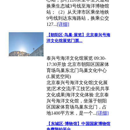
换乘生态城3号线至海洋博物馆
站；（2）从天津市区乘坐地铁
9号线到达东海路站，换乘公交
127...
[详细]
【朝阳区·鸟巢·展览】北京泰兴号海
洋文化馆展览门票...
泰兴号海洋文化馆展览 09:30-
17:30开放 北京市朝阳区国家体
育场鸟巢东北门鸟巢文化中心
(L展览空间)
北京泰兴号海洋文化馆|文化展
览|艺术交流|手工技艺|全民共享
文化成果|海洋文化体验 北京泰
兴号海洋文化馆，坐落于朝阳
区国家体育场鸟巢东北门，占
地1400平方米，是一个...
[详细]
【东城区·博物馆】中国国家博物馆
免费预约平台