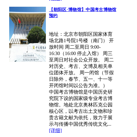
【朝阳区·博物馆】中国考古博物馆
预约
地址：北京市朝阳区国家体育
场北路1号院1号楼（南门） 开
放时间 周二至周日 9:00-
16:30（16:00 停止入馆） 周三
至周日对社会公众开放。 周二
对历史、考古、文博及相关单
位团体开放。 周一闭馆（节假
日除外，春节、五一、十一等
开闭馆时间以公告为准。）
中国考古博物馆是中国历史研
究院下设的国家级专业考古博
物馆。地处北京奥林匹克公园
核心区，以考古出土文物和珍
贵古籍文献为依托，致力于展
示与传播中国优秀传统文化...
[详细]