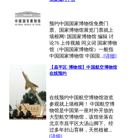
预约中国国家博物馆免费门
票、国家博物馆展览门票就上
墙根网! 国国家博物馆 编辑 讨
论76 上传视频 同义词 国家博物
馆（中国国家博物馆）一般指
中国国家博物馆 中国国...
[详细]
【昌平区·博物馆】中国航空博物馆
在线预约
在线预约中国航空博物馆游览
参观就上墙根网！ 中国航空博
物馆是中国第一座对外开放的
大型航空博物馆，该馆坐落在
北京市昌平区大汤山脚下。经
过多年封山育林，天然植被...
[详细]