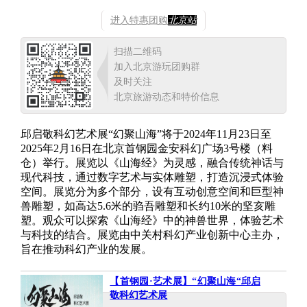
进入特惠团购
北京站
扫描二维码
加入北京游玩团购群
及时关注
北京旅游动态和特价信息
邱启敬科幻艺术展“幻聚山海”将于2024年11月23日至
2025年2月16日在北京首钢园金安科幻广场3号楼（料
仓）举行。展览以《山海经》为灵感，融合传统神话与
现代科技，通过数字艺术与实体雕塑，打造沉浸式体验
空间。展览分为多个部分，设有互动创意空间和巨型神
兽雕塑，如高达5.6米的驺吾雕塑和长约10米的坚亥雕
塑。观众可以探索《山海经》中的神兽世界，体验艺术
与科技的结合。展览由中关村科幻产业创新中心主办，
旨在推动科幻产业的发展。
【首钢园·艺术展】“幻聚山海“邱启
敬科幻艺术展