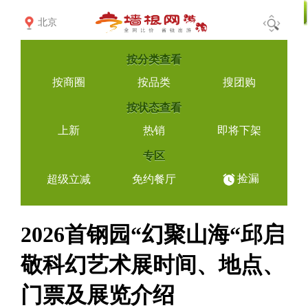
北京
按
分类查看
按商圈
按品类
搜团购
按
状态查看
上新
热销
即将下架
专区
捡漏
超级立减
免约餐厅
2026首钢园“幻聚山海“邱启
敬科幻艺术展时间、地点、
门票及展览介绍