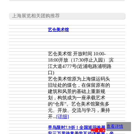
上海展览相关团购推荐
艺仓美术馆
艺仓美术馆 开放时间 10:00-
18:00开放（17:30停止入园） 滨
江大道4777号(近浦电路浦明路
口)
艺仓美术馆原为上海煤运码头
旧址处的煤仓，在保留原有的
建筑和风景的基础上重新规
划，构筑成为一座承载艺术
的“仓库”。艺仓美术馆聚焦多
元、开放、交流与学习，秉持
开...
[详细]
在线购买
在线购买
在线购买
在线购买
在线购买
查看详情
查看详情
查看详情
查看详情
查看详情
查看详情
查看详情
查看详情
查看详情
查看详情
查看详情
查看详情
查看详情
查看详情
查看详情
查看详情
查看详情
查看详情
查看详情
查看详情
查看详情
查看详情
查看详情
查看详情
查看详情
查看详情
查看详情
查看详情
查看详情
查看详情
查看详情
查看详情
查看详情
查看详情
查看详情
查看详情
查看详情
查看详情
查看详情
查看详情
查看详情
查看详情
查看详情
查看详情
查看详情
早鸟限时7.9折！全国巡回首展「长
29.9
29.9
59.9
19.9
39.9
120
198
108
158
100
299
139
108
108
109
138
108
9.9
9.9
68
79
89
79
98
68
58
68
68
58
49
50
58
58
58
60
68
68
78
99
49
88
68
78
78
88
38
99
30
78
99
￥
￥
￥
￥
￥
￥
￥
￥
￥
￥
￥
￥
￥
￥
￥
￥
￥
￥
￥
￥
￥
￥
￥
￥
￥
￥
￥
￥
￥
￥
￥
￥
￥
￥
￥
￥
￥
￥
￥
￥
￥
￥
￥
￥
￥
￥
￥
￥
￥
￥
安三万里诗意美学互动体验展」坐