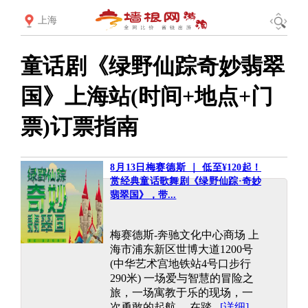
上海
童话剧《绿野仙踪奇妙翡翠
国》上海站(时间+地点+门
票)订票指南
8月13日梅赛德斯 ｜ 低至¥120起！
赏经典童话歌舞剧《绿野仙踪·奇妙
翡翠国》，带...
梅赛德斯-奔驰文化中心商场 上
海市浦东新区世博大道1200号
(中华艺术宫地铁站4号口步行
290米) 一场爱与智慧的冒险之
旅，一场寓教于乐的现场，一
次勇敢的起航。 在踏...
[详细]