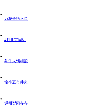
万花争艳不负
4月北京周边
斗牛火锅精酿
渝小五市井火
通州梨园齐齐