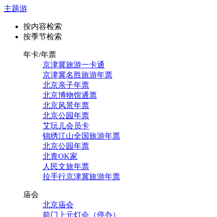
主题游
按内容检索
按季节检索
年卡/年票
京津冀旅游一卡通
京津冀名胜旅游年票
北京亲子年票
北京博物馆通票
北京风景年票
北京公园年票
艾玩儿会员卡
锦绣江山全国旅游年票
北京公园年票
北青OK家
人民文旅年票
拉手行京津冀旅游年票
庙会
北京庙会
前门上元灯会（停办）