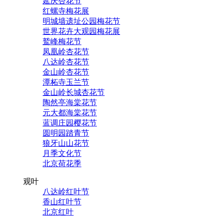
延庆杏花节
红螺寺梅花展
明城墙遗址公园梅花节
世界花卉大观园梅花展
鹫峰梅花节
凤凰岭杏花节
八达岭杏花节
金山岭杏花节
潭柘寺玉兰节
金山岭长城杏花节
陶然亭海棠花节
元大都海棠花节
蓝调庄园樱花节
圆明园踏青节
狼牙山山花节
月季文化节
北京荷花季
观叶
八达岭红叶节
香山红叶节
北京红叶