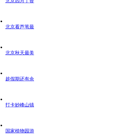
北京四月丁香
北京看芦苇最
北京秋天最美
趁假期还有余
打卡妙峰山镇
国家植物园游