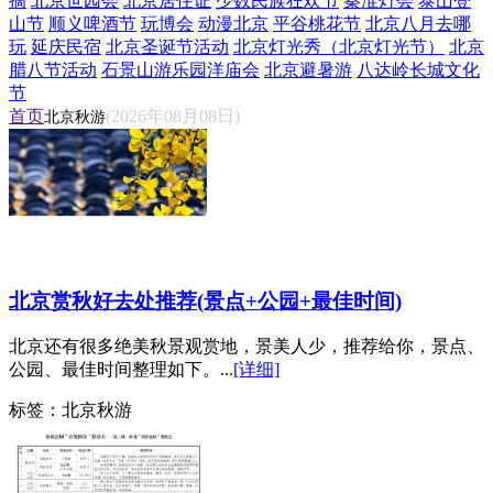
摘
北京世园会
北京居住证
少数民族狂欢节
秦淮灯会
泰山登
山节
顺义啤酒节
玩博会
动漫北京
平谷桃花节
北京八月去哪
玩
延庆民宿
北京圣诞节活动
北京灯光秀（北京灯光节）
北京
腊八节活动
石景山游乐园洋庙会
北京避暑游
八达岭长城文化
节
首页
(2026年08月08日)
北京秋游
北京赏秋好去处推荐(景点+公园+最佳时间)
北京还有很多绝美秋景观赏地，景美人少，推荐给你，景点、
公园、最佳时间整理如下。...
[详细]
标签：
北京秋游