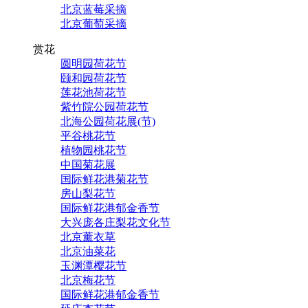
北京蓝莓采摘
北京葡萄采摘
赏花
圆明园荷花节
颐和园荷花节
莲花池荷花节
紫竹院公园荷花节
北海公园荷花展(节)
平谷桃花节
植物园桃花节
中国菊花展
国际鲜花港菊花节
房山梨花节
国际鲜花港郁金香节
大兴庞各庄梨花文化节
北京薰衣草
北京油菜花
玉渊潭樱花节
北京梅花节
国际鲜花港郁金香节