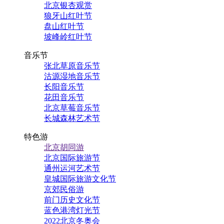
北京银杏观赏
狼牙山红叶节
盘山红叶节
坡峰岭红叶节
音乐节
张北草原音乐节
沽源湿地音乐节
长阳音乐节
花田音乐节
北京草莓音乐节
长城森林艺术节
特色游
北京胡同游
北京国际旅游节
通州运河艺术节
皇城国际旅游文化节
京郊民俗游
前门历史文化节
蓝色港湾灯光节
2022北京冬奥会