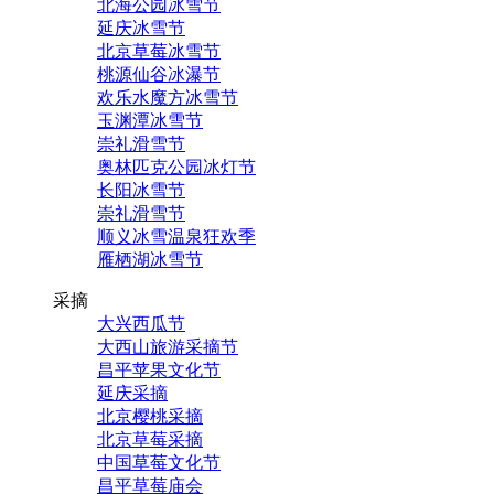
北海公园冰雪节
延庆冰雪节
北京草莓冰雪节
桃源仙谷冰瀑节
欢乐水魔方冰雪节
玉渊潭冰雪节
崇礼滑雪节
奥林匹克公园冰灯节
长阳冰雪节
崇礼滑雪节
顺义冰雪温泉狂欢季
雁栖湖冰雪节
采摘
大兴西瓜节
大西山旅游采摘节
昌平苹果文化节
延庆采摘
北京樱桃采摘
北京草莓采摘
中国草莓文化节
昌平草莓庙会