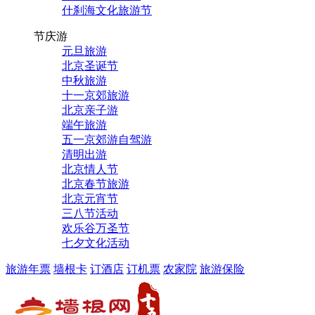
什刹海文化旅游节
节庆游
元旦旅游
北京圣诞节
中秋旅游
十一京郊旅游
北京亲子游
端午旅游
五一京郊游自驾游
清明出游
北京情人节
北京春节旅游
北京元宵节
三八节活动
欢乐谷万圣节
七夕文化活动
旅游年票
墙根卡
订酒店
订机票
农家院
旅游保险