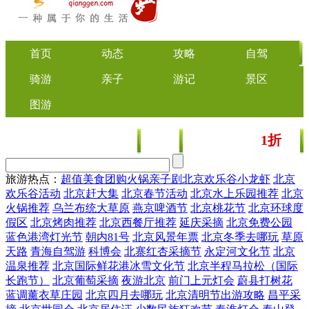
首页
动态
攻略
自驾
骑游
亲子
游记
景区
图游
1折
美食
文化
门票/美食团购
起
旅游热点：
超值美食团购
火锅
亲子剧
北京欢乐谷
小龙虾
北京
欢乐谷活动
北京赶大集
北京春节活动
北京水上乐园推荐
北京
火锅推荐
乌兰布统大草原
燕京啤酒节
北京桃花节
北京环球度
假区
北京烤肉推荐
北京西餐厅推荐
延庆采摘
北京免费公园
蓝色港湾灯光节
朝内81号
北京风景年票
北京冬季去哪玩
草原
天路
青海自驾游
科博会
北寨红杏采摘节
永定河文化节
北京
温泉推荐
北京国际鲜花港冰雪文化节
北京半程马拉松（国际
长跑节）
北京葡萄采摘
夜游北京
前门上元灯会
蔚县打树花
蓝调薰衣草庄园
北京四月去哪玩
北京清明节出游攻略
昌平采