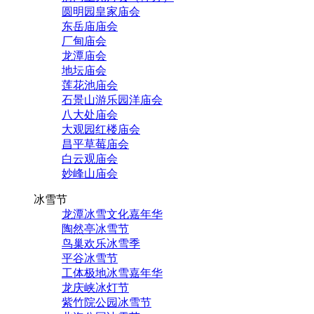
圆明园皇家庙会
东岳庙庙会
厂甸庙会
龙潭庙会
地坛庙会
莲花池庙会
石景山游乐园洋庙会
八大处庙会
大观园红楼庙会
昌平草莓庙会
白云观庙会
妙峰山庙会
冰雪节
龙潭冰雪文化嘉年华
陶然亭冰雪节
鸟巢欢乐冰雪季
平谷冰雪节
工体极地冰雪嘉年华
龙庆峡冰灯节
紫竹院公园冰雪节