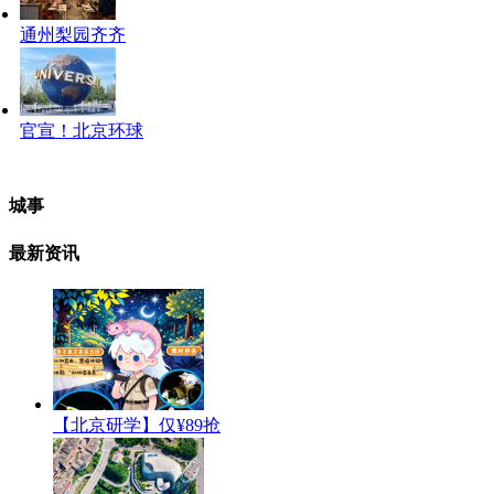
通州梨园齐齐
官宣！北京环球
城事
最新资讯
【北京研学】仅¥89抢