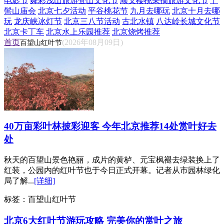
电影节
舞彩浅山旅游登山文化节
顺义樱桃采摘旅游文化节
丫
髻山庙会
北京七夕活动
平谷桃花节
九月去哪玩
北京十月去哪
玩
龙庆峡冰灯节
北京三八节活动
古北水镇
八达岭长城文化节
北京卡丁车
北京水上乐园推荐
北京烧烤推荐
首页
(2026年08月09日)
百望山红叶节
40万亩彩叶林披彩迎客 今年北京推荐14处赏叶好去
处
秋天的百望山景色艳丽，成片的黄栌、元宝枫褪去绿装换上了
红装，公园内的红叶节也于今日正式开幕。记者从市园林绿化
局了解...
[详细]
标签：
百望山红叶节
北京6大红叶节游玩攻略 完美你的赏叶之旅