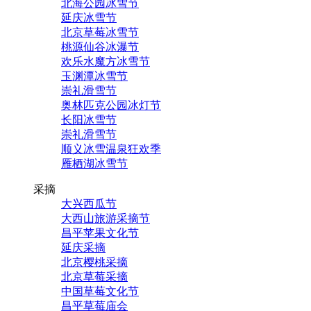
北海公园冰雪节
延庆冰雪节
北京草莓冰雪节
桃源仙谷冰瀑节
欢乐水魔方冰雪节
玉渊潭冰雪节
崇礼滑雪节
奥林匹克公园冰灯节
长阳冰雪节
崇礼滑雪节
顺义冰雪温泉狂欢季
雁栖湖冰雪节
采摘
大兴西瓜节
大西山旅游采摘节
昌平苹果文化节
延庆采摘
北京樱桃采摘
北京草莓采摘
中国草莓文化节
昌平草莓庙会