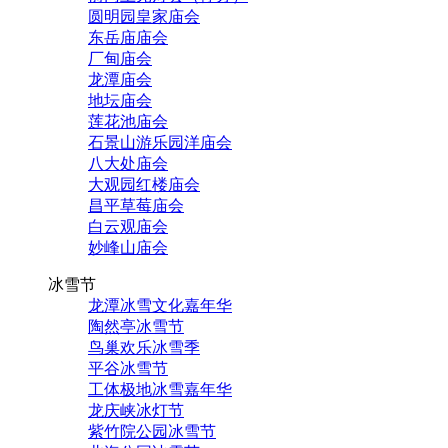
圆明园皇家庙会
东岳庙庙会
厂甸庙会
龙潭庙会
地坛庙会
莲花池庙会
石景山游乐园洋庙会
八大处庙会
大观园红楼庙会
昌平草莓庙会
白云观庙会
妙峰山庙会
冰雪节
龙潭冰雪文化嘉年华
陶然亭冰雪节
鸟巢欢乐冰雪季
平谷冰雪节
工体极地冰雪嘉年华
龙庆峡冰灯节
紫竹院公园冰雪节