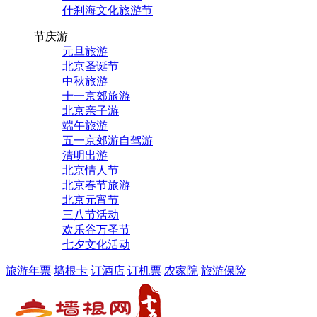
什刹海文化旅游节
节庆游
元旦旅游
北京圣诞节
中秋旅游
十一京郊旅游
北京亲子游
端午旅游
五一京郊游自驾游
清明出游
北京情人节
北京春节旅游
北京元宵节
三八节活动
欢乐谷万圣节
七夕文化活动
旅游年票
墙根卡
订酒店
订机票
农家院
旅游保险