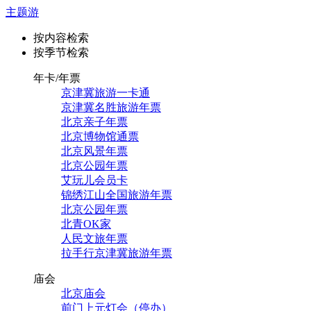
主题游
按内容检索
按季节检索
年卡/年票
京津冀旅游一卡通
京津冀名胜旅游年票
北京亲子年票
北京博物馆通票
北京风景年票
北京公园年票
艾玩儿会员卡
锦绣江山全国旅游年票
北京公园年票
北青OK家
人民文旅年票
拉手行京津冀旅游年票
庙会
北京庙会
前门上元灯会（停办）