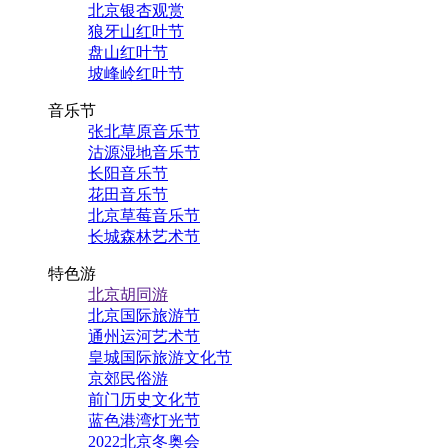
北京银杏观赏
狼牙山红叶节
盘山红叶节
坡峰岭红叶节
音乐节
张北草原音乐节
沽源湿地音乐节
长阳音乐节
花田音乐节
北京草莓音乐节
长城森林艺术节
特色游
北京胡同游
北京国际旅游节
通州运河艺术节
皇城国际旅游文化节
京郊民俗游
前门历史文化节
蓝色港湾灯光节
2022北京冬奥会