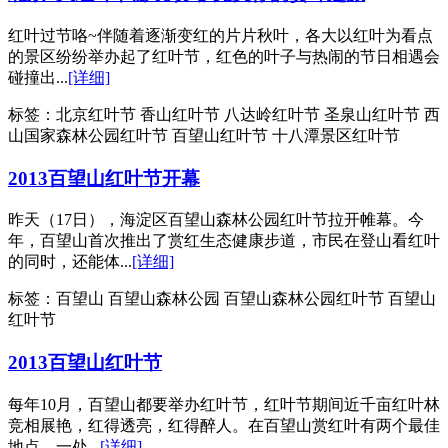
红叶过节咯~伴随着逐渐变红的片片秋叶，各大以红叶为看点
的景区纷纷举办起了红叶节，红色的叶子与热闹的节日相遇会
碰撞出...
[详细]
标签：
北京红叶节 香山红叶节 八达岭红叶节 圣泉山红叶节 西
山国家森林公园红叶节 百望山红叶节 十八潭景区红叶节
2013百望山红叶节开幕
昨天（17日），海淀区百望山森林公园红叶节拉开帷幕。今
年，百望山首次推出了赏红生态健康步道，市民在登山看红叶
的同时，还能体...
[详细]
标签：
百望山 百望山森林公园 百望山森林公园红叶节 百望山
红叶节
2013百望山红叶节
每年10月，百望山都要举办红叶节，红叶节期间近千亩红叶林
竞相展艳，红得透亮，红得醉人。在百望山赏红叶有两个最佳
地点，一处...
[详细]