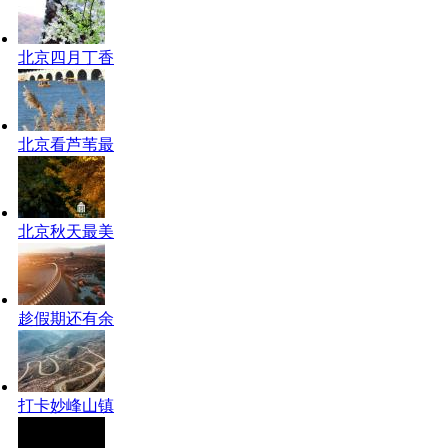
北京四月丁香
北京看芦苇最
北京秋天最美
趁假期还有余
打卡妙峰山镇