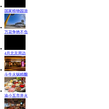
国家植物园游
万花争艳不负
4月北京周边
斗牛火锅精酿
渝小五市井火