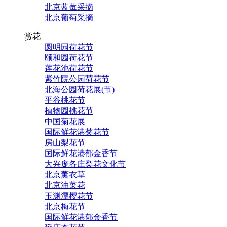
北京蓝莓采摘
北京葡萄采摘
赏花
圆明园荷花节
颐和园荷花节
莲花池荷花节
紫竹院公园荷花节
北海公园荷花展(节)
平谷桃花节
植物园桃花节
中国菊花展
国际鲜花港菊花节
房山梨花节
国际鲜花港郁金香节
大兴庞各庄梨花文化节
北京薰衣草
北京油菜花
玉渊潭樱花节
北京梅花节
国际鲜花港郁金香节