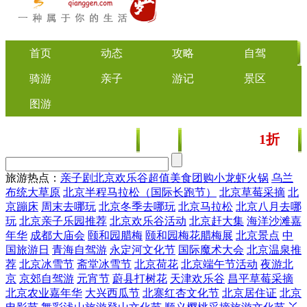
首页
动态
攻略
自驾
骑游
亲子
游记
景区
图游
1折
美食
文化
门票/美食团购
起
旅游热点：
亲子剧
北京欢乐谷
超值美食团购
小龙虾
火锅
乌兰
布统大草原
北京半程马拉松（国际长跑节）
北京草莓采摘
北
京蹦床
周末去哪玩
北京冬季去哪玩
北京马拉松
北京八月去哪
玩
北京亲子乐园推荐
北京欢乐谷活动
北京赶大集
海洋沙滩嘉
年华
成都大庙会
颐和园腊梅
颐和园梅花腊梅展
北京景点
中
国旅游日
青海自驾游
永定河文化节
国际魔术大会
北京温泉推
荐
北京冰雪节
斋堂冰雪节
北京荷花
北京端午节活动
夜游北
京
京郊自驾游
元宵节
蔚县打树花
天津欢乐谷
昌平草莓采摘
北京农业嘉年华
大兴西瓜节
北寨红杏文化节
北京居住证
北京