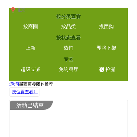
北京
按
分类查看
按商圈
按品类
搜团购
按
状态查看
上新
热销
即将下架
专区
捡漏
超级立减
免约餐厅
游淘
墨西哥餐
团购推荐
按位置查看》
活动已结束