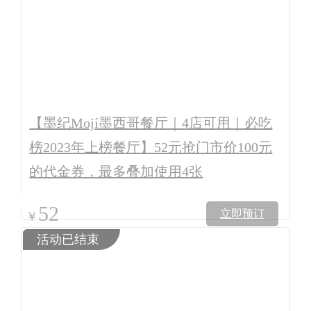
【墨纪Mojí墨西哥餐厅｜4店可用｜必吃
榜2023年上榜餐厅】52元抢门市价100元
的代金券，最多叠加使用4张
52
立即预订
￥
活动已结束